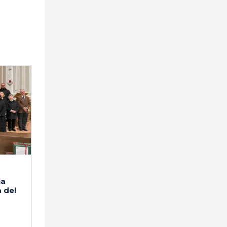
na
 del