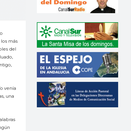
ño
 los más
bles del
duado,
ntigo,
Yo venía
as, una
alabras
ingún