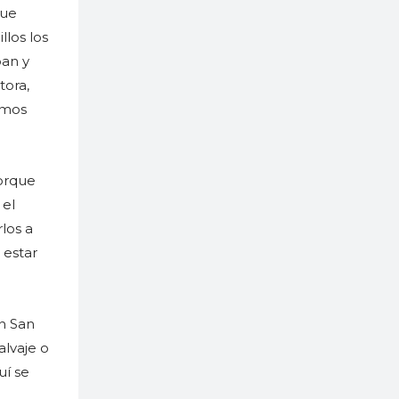
que
llos los
ban y
tora,
uimos
porque
 el
los a
 estar
n San
alvaje o
uí se