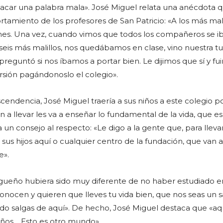
acar una palabra mala». José Miguel relata una anécdota 
amiento de los profesores de San Patricio: «A los más mali
nes. Una vez, cuando vimos que todos los compañeros se i
 seis más malillos, nos quedábamos en clase, vino nuestra tu
preguntó si nos íbamos a portar bien. Le dijimos que sí y f
rsión pagándonoslo el colegio».
scendencia, José Miguel traería a sus niños a este colegio 
 a llevar les va a enseñar lo fundamental de la vida, que es
un consejo al respecto: «Le digo a la gente que, para llevar
a sus hijos aquí o cualquier centro de la fundación, que van a
e».
agueño hubiera sido muy diferente de no haber estudiado e
onocen y quieren que lleves tu vida bien, que nos seas un s
o salgas de aquí». De hecho, José Miguel destaca que «aq
iños… Esto es otro mundo».