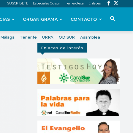
SUSCRÍBETE
Especiales Odisur
Hemeroteca
Enlaces
CIAS
ORGANIGRAMA
CONTACTO
Málaga
Tenerife
URPA
ODISUR
Asamblea
Enlaces de interés