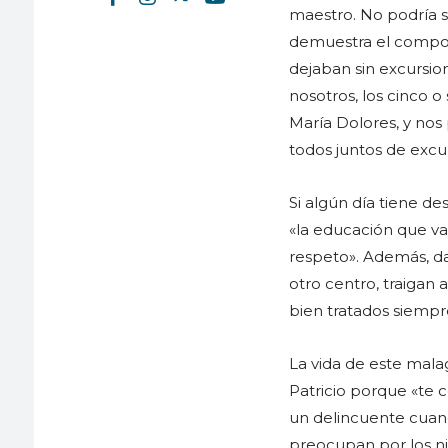
maestro. No podría s
demuestra el comport
dejaban sin excursio
nosotros, los cinco o
María Dolores, y nos 
todos juntos de excu
Si algún día tiene de
«la educación que van
respeto». Además, da 
otro centro, traigan 
bien tratados siempr
La vida de este mal
Patricio porque «te c
un delincuente cuand
preocupan por los n