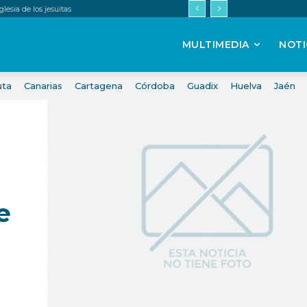
esia de los jesuitas
MULTIMEDIA
NOTI
uta
Canarias
Cartagena
Córdoba
Guadix
Huelva
Jaén
e