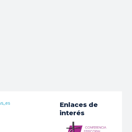
ws_es
Enlaces de
interés