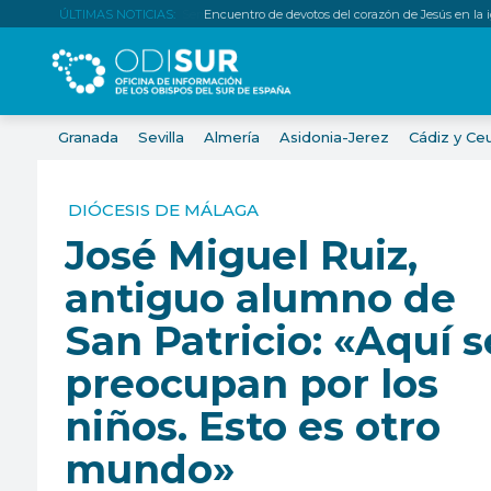
ÚLTIMAS NOTICIAS:
Encuentro de devotos del corazón de Jesús en la igl
Granada
Sevilla
Almería
Asidonia-Jerez
Cádiz y Ce
DIÓCESIS DE MÁLAGA
José Miguel Ruiz,
antiguo alumno de
San Patricio: «Aquí s
preocupan por los
niños. Esto es otro
mundo»