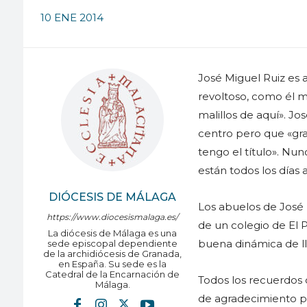
10 ENE 2014
José Miguel Ruiz es 
revoltoso, como él m
malillos de aquí». J
centro pero que «gra
tengo el título». Nun
están todos los días a
DIÓCESIS DE MÁLAGA
Los abuelos de José 
https://www.diocesismalaga.es/
de un colegio de El 
La diócesis de Málaga es una
buena dinámica de ll
sede episcopal dependiente
de la archidiócesis de Granada,
en España. Su sede es la
Catedral de la Encarnación de
Todos los recuerdos 
Málaga.
de agradecimiento pa