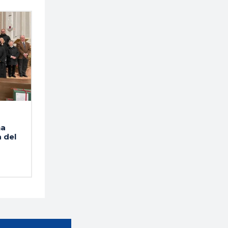
na
 del