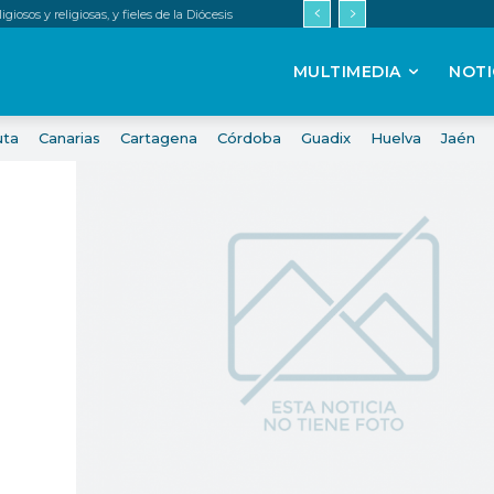
iosos y religiosas, y fieles de la Diócesis
MULTIMEDIA
NOTI
uta
Canarias
Cartagena
Córdoba
Guadix
Huelva
Jaén