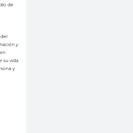
dio de
 del
nación y
 en
e su vida
rsona y