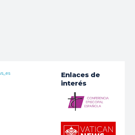
ws_es
Enlaces de
interés