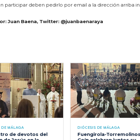
 participar deben pedirlo por email a la dirección arriba in
por: Juan Baena, Twitter: @juanbaenaraya
S DE MÁLAGA
DIÓCESIS DE MÁLAGA
tro de devotos del
Fuengirola-Torremolinos
 de Jesús en la
Coín celebran juntos su