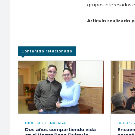
grupos interesados en
Artículo realizado 
Contenido relacionado
DIÓCESIS DE MÁLAGA
DIÓCESI
Dos años compartiendo vida
Encuen
en el Hogar Pozo Dulce: la
corazón