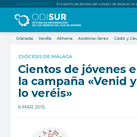
ÚLTIMAS NOTICIAS:
Encuentro de devotos del corazón de Jesús en la igl
Granada
Sevilla
Almería
Asidonia-Jerez
Cádiz y Ce
DIÓCESIS DE MÁLAGA
Cientos de jóvenes 
la campaña «Venid y
lo veréis»
6 MAR 2015