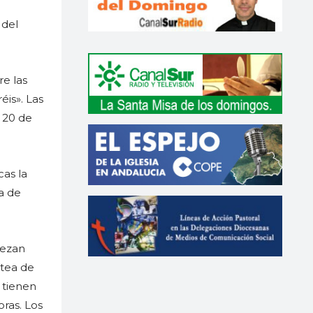
 del
re las
éis». Las
l 20 de
cas la
a de
iezan
ntea de
 tienen
oras. Los