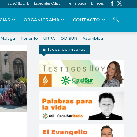
SUSCRÍBETE
Especiales Odisur
Hemeroteca
Enlaces
CIAS
ORGANIGRAMA
CONTACTO
Málaga
Tenerife
URPA
ODISUR
Asamblea
Enlaces de interés