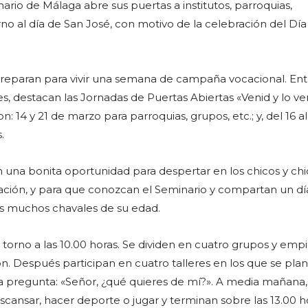
ario de Málaga abre sus puertas a institutos, parroquias,
o al día de San José, con motivo de la celebración del Día
preparan para vivir una semana de campaña vocacional. Ent
es, destacan las Jornadas de Puertas Abiertas «Venid y lo ver
n: 14 y 21 de marzo para parroquias, grupos, etc.; y, del 16 a
.
 una bonita oportunidad para despertar en los chicos y chi
ación, y para que conozcan el Seminario y compartan un dí
os muchos chavales de su edad.
 torno a las 10.00 horas. Se dividen en cuatro grupos y emp
n. Después participan en cuatro talleres en los que se pla
a pregunta: «Señor, ¿qué quieres de mí?». A media mañana,
scansar, hacer deporte o jugar y terminan sobre las 13.00 h