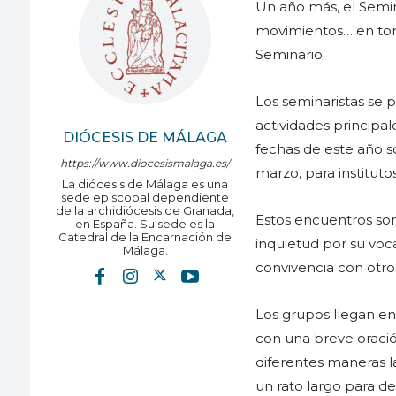
Un año más, el Semin
movimientos… en torn
Seminario.
Los seminaristas se 
actividades principal
DIÓCESIS DE MÁLAGA
fechas de este año so
https://www.diocesismalaga.es/
marzo, para institutos
La diócesis de Málaga es una
sede episcopal dependiente
de la archidiócesis de Granada,
Estos encuentros son
en España. Su sede es la
Catedral de la Encarnación de
inquietud por su voc
Málaga.
convivencia con otr
Los grupos llegan en
con una breve oració
diferentes maneras l
un rato largo para de