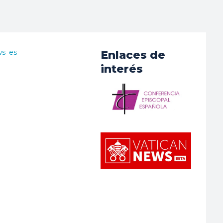
ws_es
Enlaces de
interés