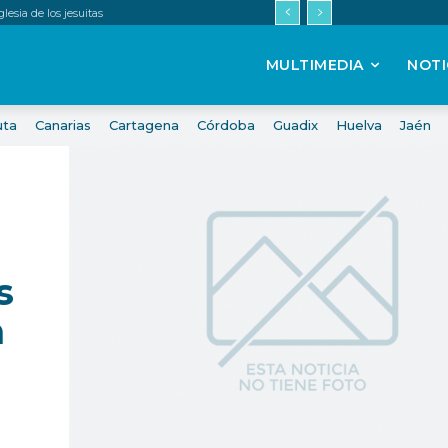
esia de los jesuitas
MULTIMEDIA
NOTI
uta
Canarias
Cartagena
Córdoba
Guadix
Huelva
Jaén
s
n