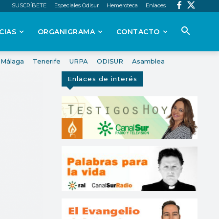
SUSCRÍBETE
Especiales Odisur
Hemeroteca
Enlaces
CIAS
ORGANIGRAMA
CONTACTO
Málaga
Tenerife
URPA
ODISUR
Asamblea
Enlaces de interés