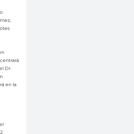
no
ómez,
dotes
on
centrará
el Dr.
en
rá en la
el
2.