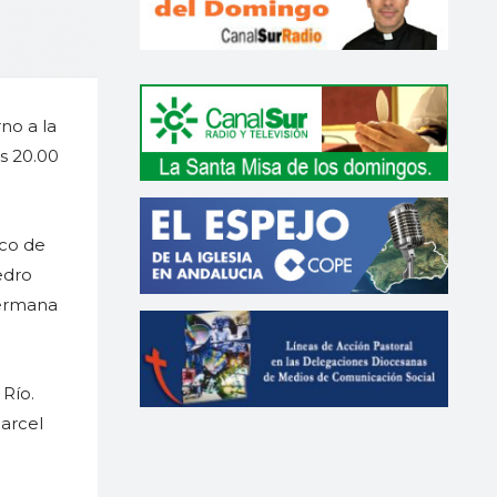
no a la
s 20.00
ico de
edro
hermana
 Río.
arcel