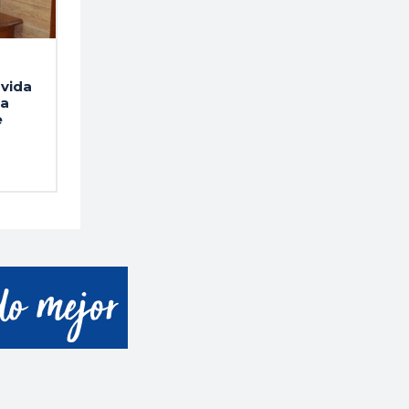
vida
la
e