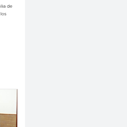
ilia de
 los