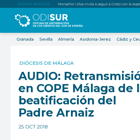
ÚLTIMAS NOTICIAS:
Monseñor Ulloa invita a seguir a Cristo con la es
Granada
Sevilla
Almería
Asidonia-Jerez
Cádiz y Ce
DIÓCESIS DE MÁLAGA
AUDIO: Retransmisi
en COPE Málaga de 
beatificación del
Padre Arnaiz
25 OCT 2018