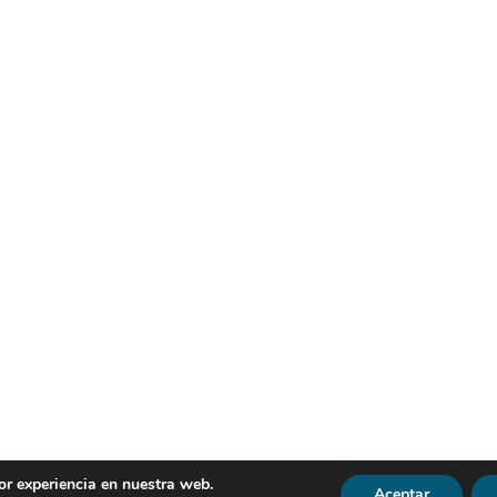
or experiencia en nuestra web.
Aceptar
R | Todos los derechos reservados |
Política de Privacidad
|
Avi