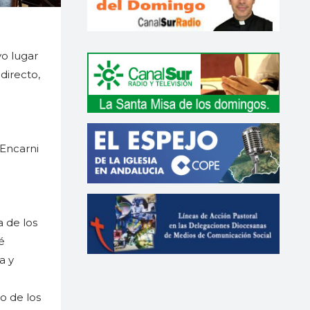
vo lugar
directo,
 Encarni
 de los
é
a y
o de los