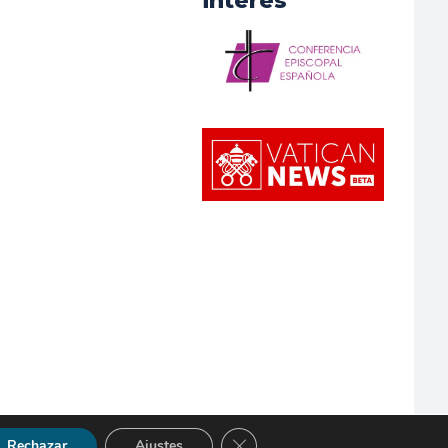
interés
Cerrar el banner de cookies RGP
Rechazar
Ajustes
so Legal