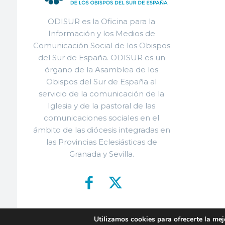
ODISUR es la Oficina para la
Información y los Medios de
Comunicación Social de los Obispos
del Sur de España. ODISUR es un
órgano de la Asamblea de los
Obispos del Sur de España al
servicio de la comunicación de la
Iglesia y de la pastoral de las
comunicaciones sociales en el
ámbito de las diócesis integradas en
las Provincias Eclesiásticas de
Granada y Sevilla.
Utilizamos cookies para ofrecerte la mej
© ODISU