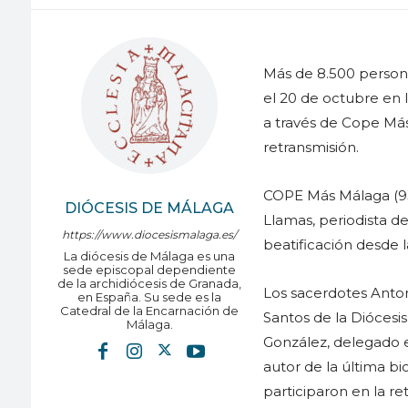
Más de 8.500 persona
el 20 de octubre en 
a través de Cope Má
retransmisión.
COPE Más Málaga (93
DIÓCESIS DE MÁLAGA
Llamas, periodista de
https://www.diocesismalaga.es/
beatificación desde la
La diócesis de Málaga es una
sede episcopal dependiente
de la archidiócesis de Granada,
Los sacerdotes Anto
en España. Su sede es la
Catedral de la Encarnación de
Santos de la Diócesi
Málaga.
González, delegado e
autor de la última bi
participaron en la r