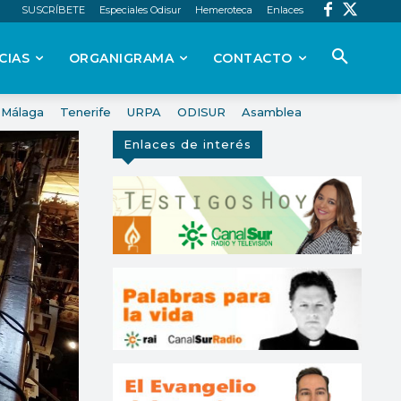
SUSCRÍBETE
Especiales Odisur
Hemeroteca
Enlaces
CIAS
ORGANIGRAMA
CONTACTO
Málaga
Tenerife
URPA
ODISUR
Asamblea
Enlaces de interés