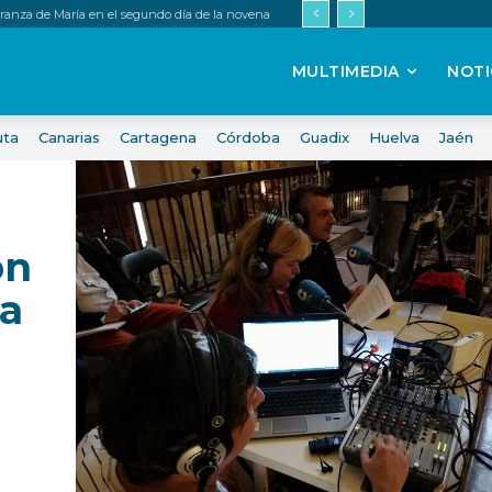
peranza de María en el segundo día de la novena
MULTIMEDIA
NOTI
uta
Canarias
Cartagena
Córdoba
Guadix
Huelva
Jaén
ón
la