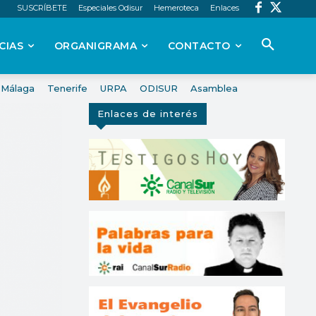
SUSCRÍBETE
Especiales Odisur
Hemeroteca
Enlaces
CIAS
ORGANIGRAMA
CONTACTO
Málaga
Tenerife
URPA
ODISUR
Asamblea
Enlaces de interés