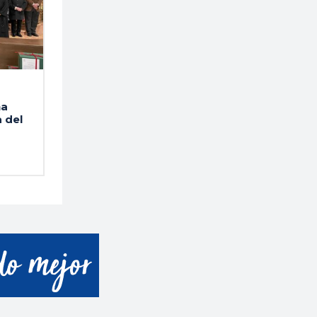
na
 del