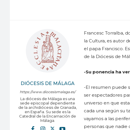
Francesc Torralba, do
la Cultura, es autor d
el papa Francisco. Es
de la Diócesis de Má
-Su ponencia ha ve
DIÓCESIS DE MÁLAGA
-El resumen puede se
https://www.diocesismalaga.es/
ser espectadores pas
La diócesis de Málaga es una
universo en que estam
sede episcopal dependiente
de la archidiócesis de Granada,
cada una según su t
en España. Su sede es la
Catedral de la Encarnación de
vayamos a las perifer
Málaga.
personas que nadie q