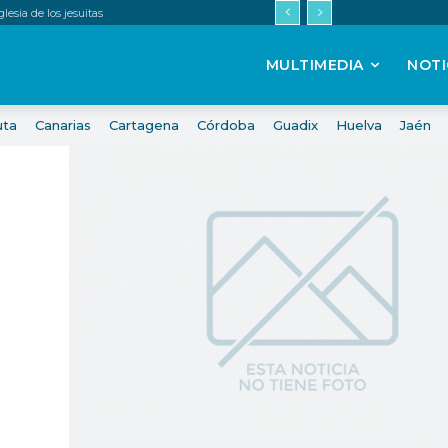
esia de los jesuitas
MULTIMEDIA
NOTI
uta
Canarias
Cartagena
Córdoba
Guadix
Huelva
Jaén