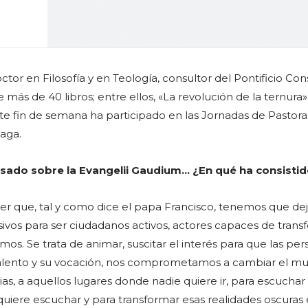
ctor en Filosofía y en Teología, consultor del Pontificio Co
e más de 40 libros; entre ellos, «La revolución de la ternura»
te fin de semana ha participado en las Jornadas de Pastoral
laga.
rsado sobre la Evangelii Gaudium… ¿En qué ha consisti
r que, tal y como dice el papa Francisco, tenemos que dej
ivos para ser ciudadanos activos, actores capaces de trans
os. Se trata de animar, suscitar el interés para que las per
alento y su vocación, nos comprometamos a cambiar el m
ias, a aquellos lugares donde nadie quiere ir, para escuchar
uiere escuchar y para transformar esas realidades oscuras