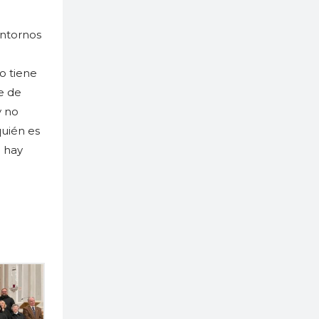
entornos
o tiene
ve de
y no
quién es
a hay