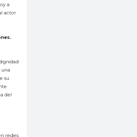
voy a
al actor
ones.
dignidad
e una
e su
nte
a del
en redes