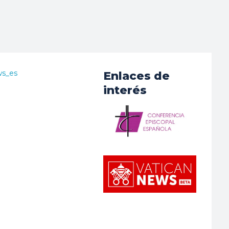
ws_es
Enlaces de
interés