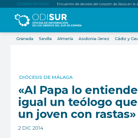
ÚLTIMAS NOTICIAS:
Encuentro de devotos del corazón de Jesús en la igl
Granada
Sevilla
Almería
Asidonia-Jerez
Cádiz y Ce
DIÓCESIS DE MÁLAGA
«Al Papa lo entiende
igual un teólogo que
un joven con rastas»
2 DIC 2014