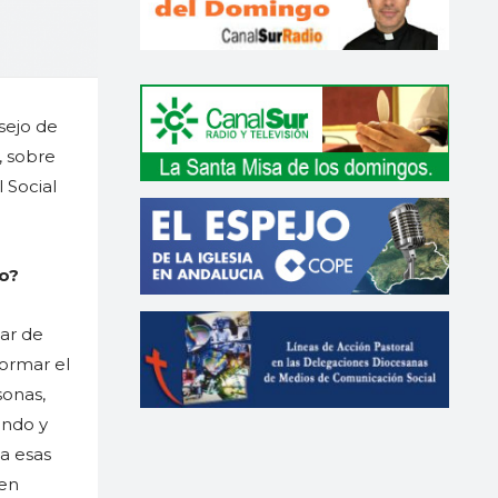
nsejo de
, sobre
 Social
do?
ar de
formar el
sonas,
undo y
 a esas
 en