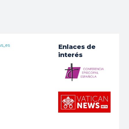
ws_es
Enlaces de
interés