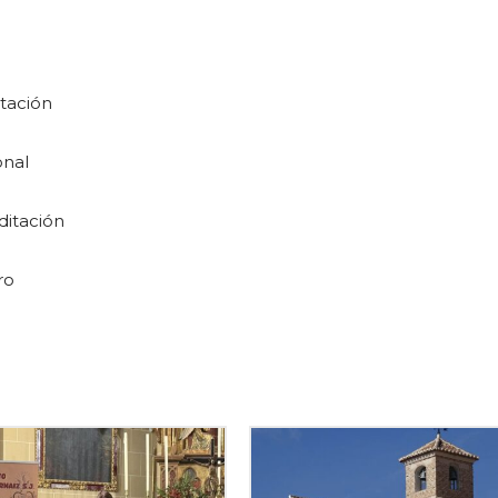
itación
onal
ditación
ro