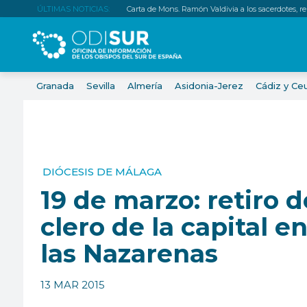
ÚLTIMAS NOTICIAS:
Carta de Mons. Ramón Valdivia a los sacerdotes, relig
Granada
Sevilla
Almería
Asidonia-Jerez
Cádiz y Ce
DIÓCESIS DE MÁLAGA
19 de marzo: retiro d
clero de la capital e
las Nazarenas
13 MAR 2015