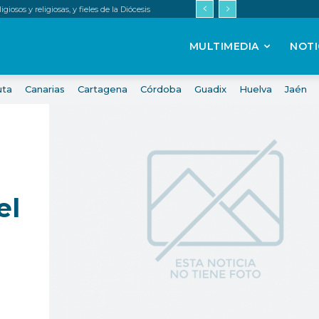
iosos y religiosas, y fieles de la Diócesis
MULTIMEDIA
NOTI
uta
Canarias
Cartagena
Córdoba
Guadix
Huelva
Jaén
el
n