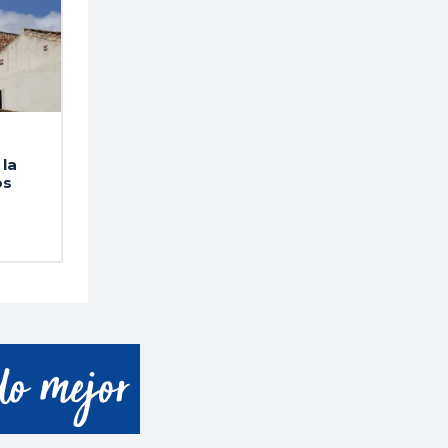
la
os