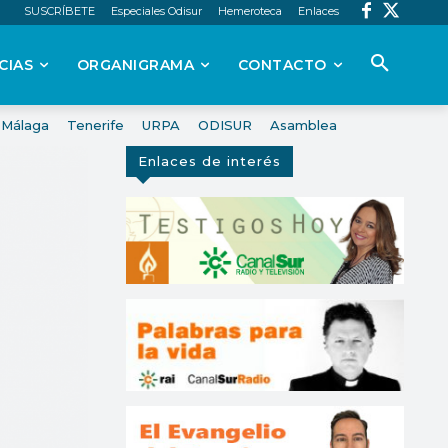
SUSCRÍBETE
Especiales Odisur
Hemeroteca
Enlaces
CIAS
ORGANIGRAMA
CONTACTO
Málaga
Tenerife
URPA
ODISUR
Asamblea
Enlaces de interés