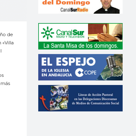
eño de
 «Villa
l
os
n más