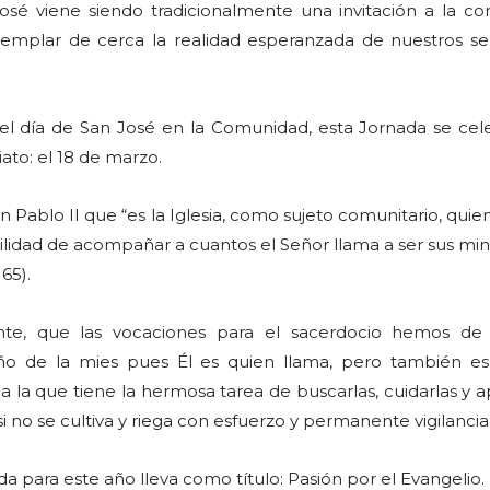
 José viene siendo tradicionalmente una invitación a la c
emplar de cerca la realidad esperanzada de nuestros se
 el día de San José en la Comunidad, esta Jornada se cele
to: el 18 de marzo.
n Pablo II que “es la Iglesia, como sujeto comunitario, quien
bilidad de acompañar a cuantos el Señor llama a ser sus min
 65).
te, que las vocaciones para el sacerdocio hemos de 
ño de la mies pues Él es quien llama, pero también es
la que tiene la hermosa tarea de buscarlas, cuidarlas y a
si no se cultiva y riega con esfuerzo y permanente vigilancia
ada para este año lleva como título: Pasión por el Evangelio.