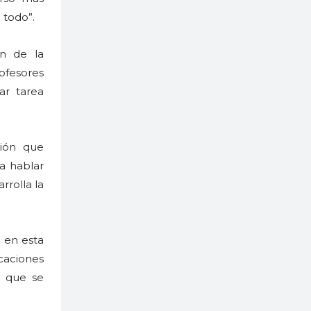
o todo”.
n de la
ofesores
ar tarea
gión que
a hablar
rrolla la
 en esta
caciones
a que se