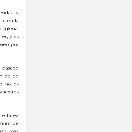
esidad y
al en la
Iglesia.
tes, y es
 siempre
 pasado
milde de
e no os
vuestros
te tarea
 humilde
urso más