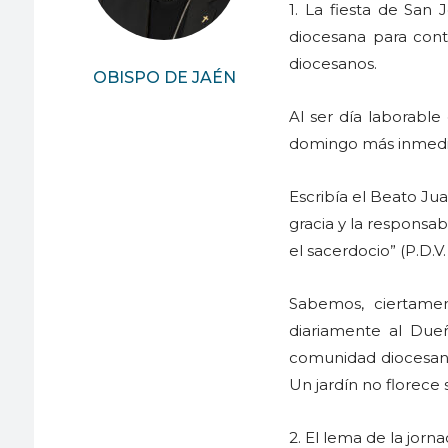
1. La fiesta de San
diocesana para cont
diocesanos.
OBISPO DE JAÉN
Al ser día laborable
domingo más inmedia
Escribía el Beato Jua
gracia y la responsa
el sacerdocio” (P.D.V.
Sabemos, ciertamen
diariamente al Due
comunidad diocesana 
Un jardín no florece 
2. El lema de la jorn