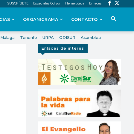
SUSCRÍBETE
Especiales Odisur
Hemeroteca
Enlaces
CIAS
ORGANIGRAMA
CONTACTO
Málaga
Tenerife
URPA
ODISUR
Asamblea
Enlaces de interés