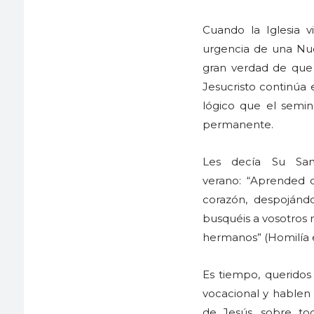
Cuando la Iglesia v
urgencia de una Nue
gran verdad de que 
Jesucristo continúa 
lógico que el semin
permanente.
Les decía Su San
verano: “Aprended 
corazón, despoján
busquéis a vosotros 
hermanos” (Homilía e
Es tiempo, queridos
vocacional y hablen 
de Jesús, sobre to