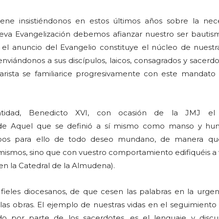
iene insistiéndonos en estos últimos años sobre la nec
va Evangelización debemos afianzar nuestro ser bautism
el anuncio del Evangelio constituye el núcleo de nuestra 
enviándonos a sus discípulos, laicos, consagrados y sacerdo
arista se familiarice progresivamente con este mandato
tidad, Benedicto XVI, con ocasión de la JMJ el
de Aquel que se definió a sí mismo como manso y hu
doos para ello de todo deseo mundano, de manera qu
mismos, sino que con vuestro comportamiento edifiquéis a 
n la Catedral de la Almudena).
 fieles diocesanos, de que cesen las palabras en la urgen
las obras. El ejemplo de nuestras vidas en el seguimiento
do por parte de los sacerdotes, es el lenguaje y disc