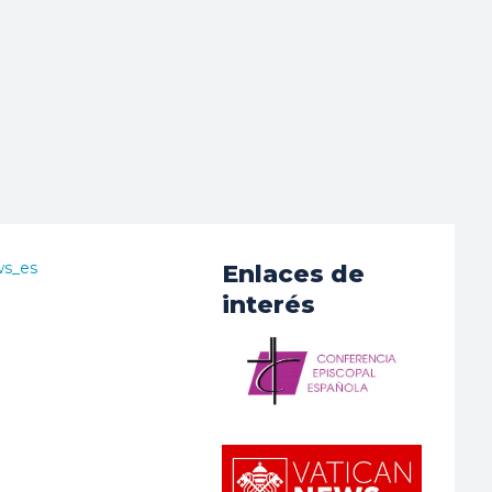
ws_es
Enlaces de
interés