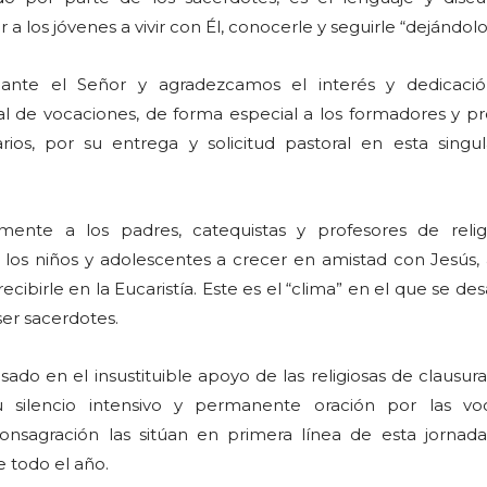
r a los jóvenes a vivir con Él, conocerle y seguirle “dejándol
nte el Señor y agradezcamos el interés y dedicació
l de vocaciones, de forma especial a los formadores y pr
ios, por su entrega y solicitud pastoral en esta singul
mente a los padres, catequistas y profesores de reli
los niños y adolescentes a crecer en amistad con Jesús, 
ecibirle en la Eucaristía. Este es el “clima” en el que se desa
ser sacerdotes.
o en el insustituible apoyo de las religiosas de clausura
u silencio intensivo y permanente oración por las vo
onsagración las sitúan en primera línea de esta jornad
e todo el año.