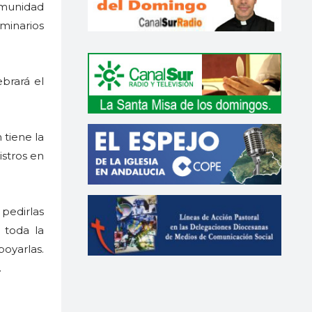
omunidad
minarios
brará el
 tiene la
istros en
pedirlas
 toda la
poyarlas.
.