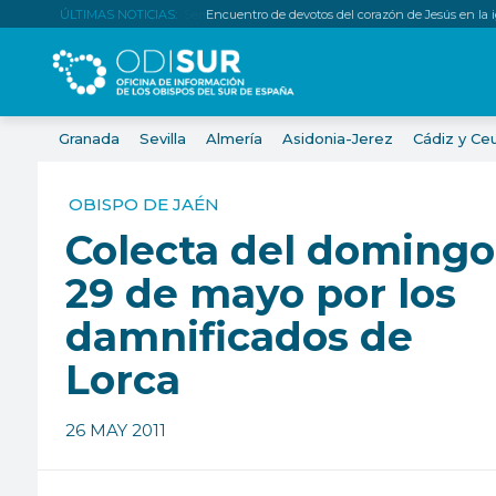
ÚLTIMAS NOTICIAS:
Encuentro de devotos del corazón de Jesús en la igl
Granada
Sevilla
Almería
Asidonia-Jerez
Cádiz y Ce
OBISPO DE JAÉN
Colecta del domingo
29 de mayo por los
damnificados de
Lorca
26 MAY 2011