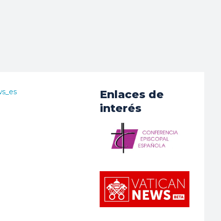
ws_es
Enlaces de
interés