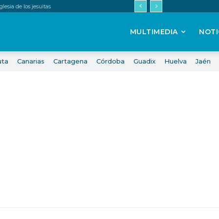
esia de los jesuitas
MULTIMEDIA
NOTI
uta
Canarias
Cartagena
Córdoba
Guadix
Huelva
Jaén