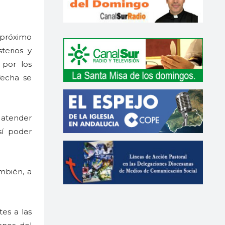
 próximo
terios y
 por los
fecha se
a atender
sí poder
mbién, a
tes a las