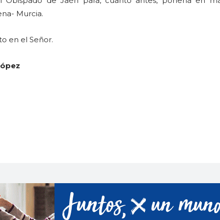
el Obispado de Jaén para, cuanto antes, ponerla en m
na- Murcia.
to en el Señor.
López