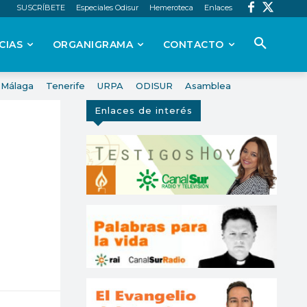
SUSCRÍBETE
Especiales Odisur
Hemeroteca
Enlaces
CIAS
ORGANIGRAMA
CONTACTO
Málaga
Tenerife
URPA
ODISUR
Asamblea
Enlaces de interés