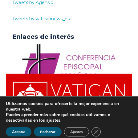
Tweets by Agensic
Tweets by vaticannews_es
Enlaces de interés
Utilizamos cookies para ofrecerte la mejor experiencia en
nuestra web.
Puedes aprender más sobre qué cookies utilizamos o
desactivarlas en los
ajustes
.
© ODISUR | Todos los derechos reservados |
Política de
Cerrar el banner de 
Aceptar
Rechazar
Ajustes
Privacidad
|
Aviso Legal