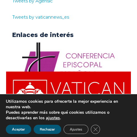
Tweets by Agensic
Tweets by vaticannews_es
Enlaces de interés
Utilizamos cookies para ofrecerte la mejor experiencia en
nuestra web.
Puedes aprender más sobre qué cookies utilizamos o
desactivarlas en los
ajustes
.
© ODISUR | Todos los derechos reservados |
Política de
Cerrar el banner de 
Aceptar
Rechazar
Ajustes
Privacidad
|
Aviso Legal