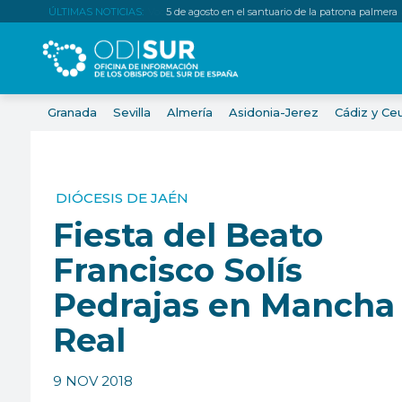
ÚLTIMAS NOTICIAS:
5 de agosto en el santuario de la patrona palmera
Granada
Sevilla
Almería
Asidonia-Jerez
Cádiz y Ce
DIÓCESIS DE JAÉN
Fiesta del Beato
Francisco Solís
Pedrajas en Mancha
Real
9 NOV 2018