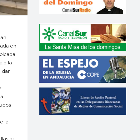
uan
cada en
ubicada
ajo la
a dar
y
la
rupos
e la
llas de