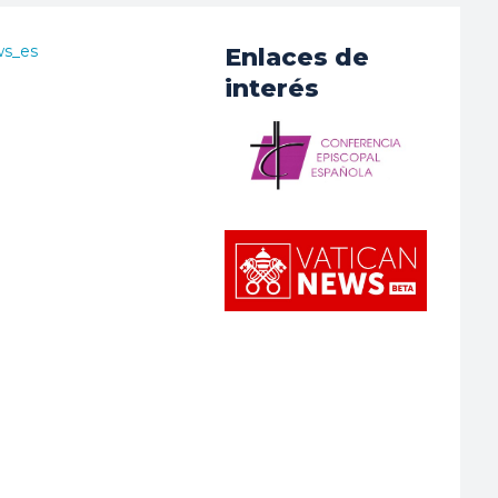
ws_es
Enlaces de
interés