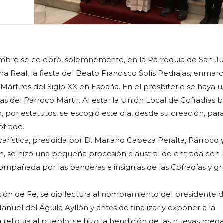
embre se celebró, solemnemente, en la Parroquia de San J
a Real, la fiesta del Beato Francisco Solís Pedrajas, enmar
 Mártires del Siglo XX en España. En el presbiterio se haya 
ias del Párroco Mártir. Al estar la Unión Local de Cofradías b
 por estatutos, se escogió este día, desde su creación, par
ofrade.
arística, presidida por D. Mariano Cabeza Peralta, Párroco 
ón, se hizo una pequeña procesión claustral de entrada con 
compañada por las banderas e insignias de las Cofradías y g
ión de Fe, se dio lectura al nombramiento del presidente d
nuel del Águila Ayllón y antes de finalizar y exponer a la
 reliquia al pueblo, se hizo la bendición de las nuevas meda