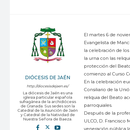
El martes 6 de novi
Evangelista de Manch
la celebración de los
la urna con las reliqu
protección del Beato,
comienzo al Curso C
DIÓCESIS DE JAÉN
En la celebración euc
http://diocesisdejaen.es/
Consiliario de la Uni
La diócesis de Jaén es una
reliquia del Beato a
iglesia particular española
sufragánea de la archidiócesis
parroquiales.
de Granada. Sus sedes son la
Catedral de la Asunción de Jaén
Después de la profes
y Catedral de la Natividad de
Nuestra Señora de Baeza.
ULCO, D. Francisco Ma
veneración pública la