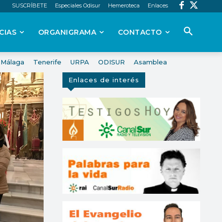
SUSCRÍBETE
Especiales Odisur
Hemeroteca
Enlaces
CIAS
ORGANIGRAMA
CONTACTO
Málaga
Tenerife
URPA
ODISUR
Asamblea
Enlaces de interés