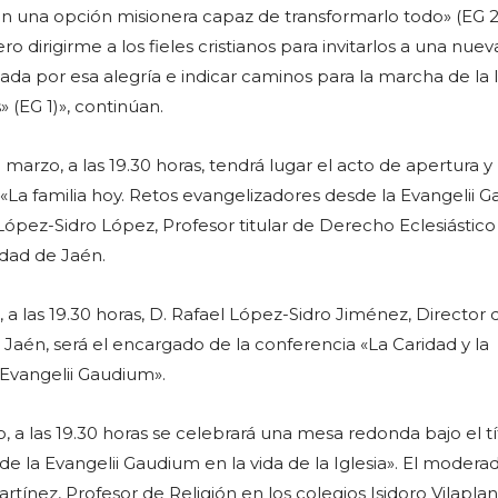
on una opción misionera capaz de transformarlo todo» (EG 2
ro dirigirme a los fieles cristianos para invitarlos a una nue
da por esa alegría e indicar caminos para la marcha de la I
 (EG 1)», continúan.
 marzo, a las 19.30 horas, tendrá lugar el acto de apertura y 
«La familia hoy. Retos evangelizadores desde la Evangelii 
López-Sidro López, Profesor titular de Derecho Eclesiástico
idad de Jaén.
, a las 19.30 horas, D. Rafael López-Sidro Jiménez, Director 
 Jaén, será el encargado de la conferencia «La Caridad y la
 Evangelii Gaudium».
o, a las 19.30 horas se celebrará una mesa redonda bajo el tí
 de la Evangelii Gaudium en la vida de la Iglesia». El modera
tínez, Profesor de Religión en los colegios Isidoro Vilapla