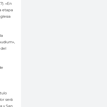
7). «En
va etapa
glesia
la
Gaudium»,
 del
de
tulo
dor será
na y San