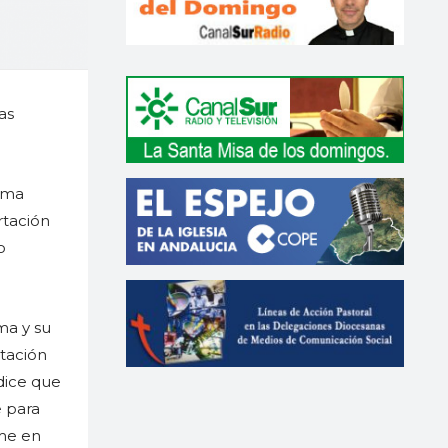
as
lema
rtación
o
ma y su
ntación
dice que
e para
ume en