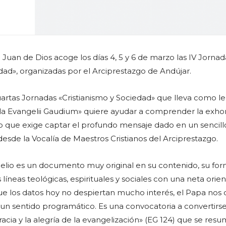
 Juan de Dios acoge los días 4, 5 y 6 de marzo las IV Jornad
edad», organizadas por el Arciprestazgo de Andújar.
uartas Jornadas «Cristianismo y Sociedad» que lleva como 
 la Evangelii Gaudium» quiere ayudar a comprender la exho
lo que exige captar el profundo mensaje dado en un sencill
desde la Vocalía de Maestros Cristianos del Arciprestazgo.
gelio es un documento muy original en su contenido, su for
s líneas teológicas, espirituales y sociales con una neta orie
ue los datos hoy no despiertan mucho interés, el Papa nos 
 un sentido programático. Es una convocatoria a convertirs
 gracia y la alegría de la evangelización» (EG 124) que se res