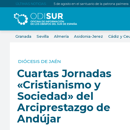
ÚLTIMAS NOTICIAS:
5 de agosto en el santuario de la patrona palmera
Granada
Sevilla
Almería
Asidonia-Jerez
Cádiz y Ce
DIÓCESIS DE JAÉN
Cuartas Jornadas
«Cristianismo y
Sociedad» del
Arciprestazgo de
Andújar