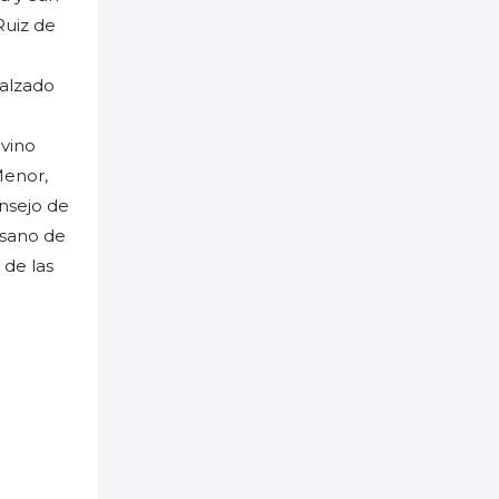
Ruiz de
Calzado
e
vino
Menor,
nsejo de
esano de
 de las