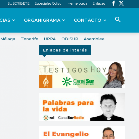
SUSCRÍBETE
Especiales Odisur
Hemeroteca
Enlaces
CIAS
ORGANIGRAMA
CONTACTO
Málaga
Tenerife
URPA
ODISUR
Asamblea
Enlaces de interés