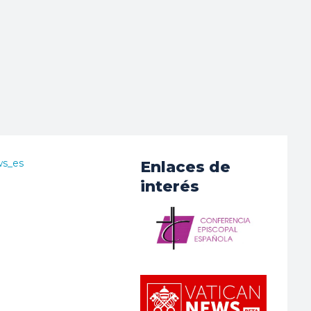
ws_es
Enlaces de
interés