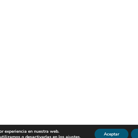
or experiencia en nuestra web.
Aceptar
R | Todos los derechos reservados |
Política de Privacidad
|
Avi
tilizamos o desactivarlas en los
ajustes
.