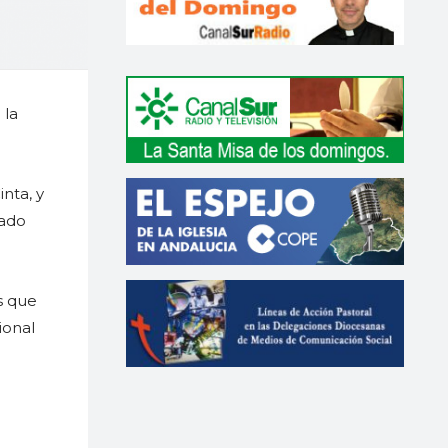
 la
nta, y
iado
s que
ional