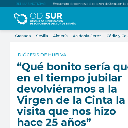
ÚLTIMAS NOTICIAS:
Encuentro de devotos del corazón de Jesús en la igl
Granada
Sevilla
Almería
Asidonia-Jerez
Cádiz y Ce
DIÓCESIS DE HUELVA
“Qué bonito sería q
en el tiempo jubilar
devolviéramos a la
Virgen de la Cinta la
visita que nos hizo
hace 25 años”