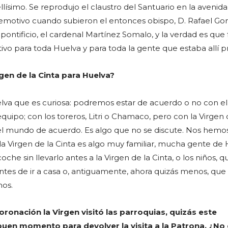
simo. Se reprodujo el claustro del Santuario en la avenida
emotivo cuando subieron el entonces obispo, D. Rafael Go
 pontificio, el cardenal Martínez Somalo, y la verdad es que
 para toda Huelva y para toda la gente que estaba allí p
rgen de la Cinta para Huelva?
lva que es curiosa: podremos estar de acuerdo o no con el
quipo; con los toreros, Litri o Chamaco, pero con la Virgen 
el mundo de acuerdo. Es algo que no se discute. Nos hemos
 la Virgen de la Cinta es algo muy familiar, mucha gente de
che sin llevarlo antes a la Virgen de la Cinta, o los niños, q
antes de ir a casa o, antiguamente, ahora quizás menos, que 
mos.
oronación la Virgen visitó las parroquias, quizás este
buen momento para devolver la visita a la Patrona, ¿No