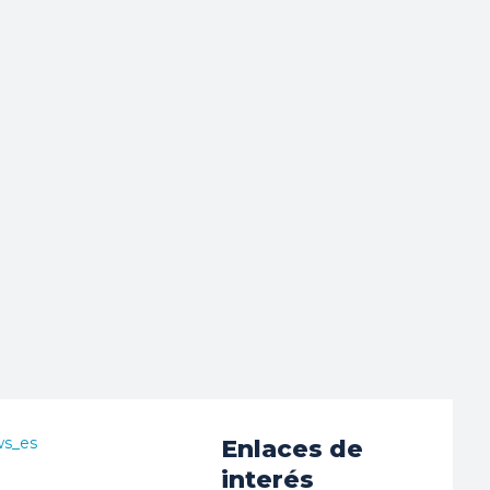
ws_es
Enlaces de
interés