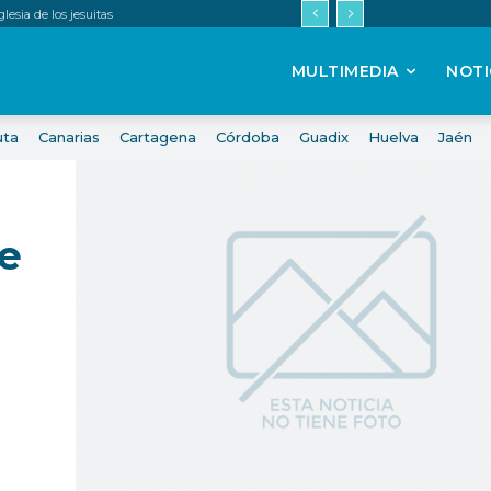
esia de los jesuitas
MULTIMEDIA
NOTI
uta
Canarias
Cartagena
Córdoba
Guadix
Huelva
Jaén
ue