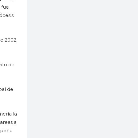
 fue
ócesis
de 2002,
rito de
pal de
ería la
tareas a
empeño