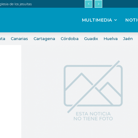
esia de los jesuitas
MULTIMEDIA
NOTI
uta
Canarias
Cartagena
Córdoba
Guadix
Huelva
Jaén