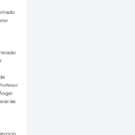
plomado
urso
ombrado
r
 de
Profesor
 Ángel
neral de
ercicio