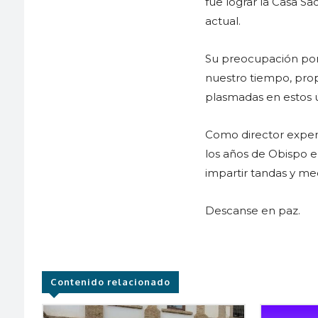
fue lograr la Casa S
actual.
Su preocupación por 
nuestro tiempo, prop
plasmadas en estos ú
Como director experim
los años de Obispo em
impartir tandas y med
Descanse en paz.
Contenido relacionado