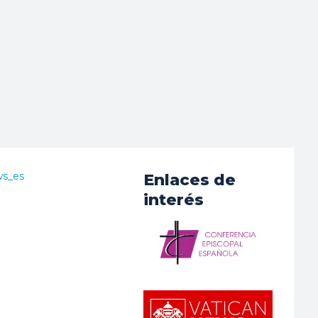
ws_es
Enlaces de
interés