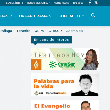
SUSCRÍBETE
Especiales Odisur
Hemeroteca
Enlaces
CIAS
ORGANIGRAMA
CONTACTO
Málaga
Tenerife
URPA
ODISUR
Asamblea
Enlaces de interés