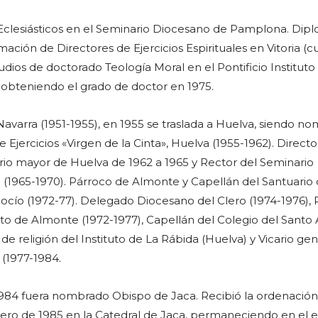
 Eclesiásticos en el Seminario Diocesano de Pamplona. Di
ación de Directores de Ejercicios Espirituales en Vitoria (c
udios de doctorado Teología Moral en el Pontificio Instituto
obteniendo el grado de doctor en 1975.
avarra (1951-1955), en 1955 se traslada a Huelva, siendo n
e Ejercicios «Virgen de la Cinta», Huelva (1955-1962). Directo
ario mayor de Huelva de 1962 a 1965 y Rector del Seminario
(1965-1970). Párroco de Almonte y Capellán del Santuario
ocío (1972-77). Delegado Diocesano del Clero (1974-1976), 
tuto de Almonte (1972-1977), Capellán del Colegio del Santo
 de religión del Instituto de La Rábida (Huelva) y Vicario ge
 (1977-1984.
1984 fuera nombrado Obispo de Jaca. Recibió la ordenación
nero de 1985 en la Catedral de Jaca, permaneciendo en el ej