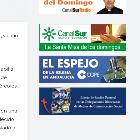
 vicario
apilla
 de
ércoles,
 en una
lecido
sladó a