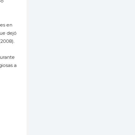
po
des en
que dejó
(2008).
durante
giosas a