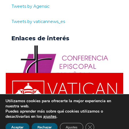
Tweets by Agensic
Tweets by vaticannews_es
Enlaces de interés
Utilizamos cookies para ofrecerte la mejor experiencia en
nuestra web.
Puedes aprender más sobre qué cookies utilizamos o
desactivarlas en los
ajustes
.
© ODISUR | Todos los derechos reservados |
Política de
Cerrar el banner de 
Aceptar
Rechazar
Ajustes
Privacidad
|
Aviso Legal