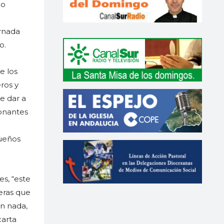
 o
ornada
o.
e los
ros y
e dar a
donantes
queños
s, “este
eras que
n nada,
carta