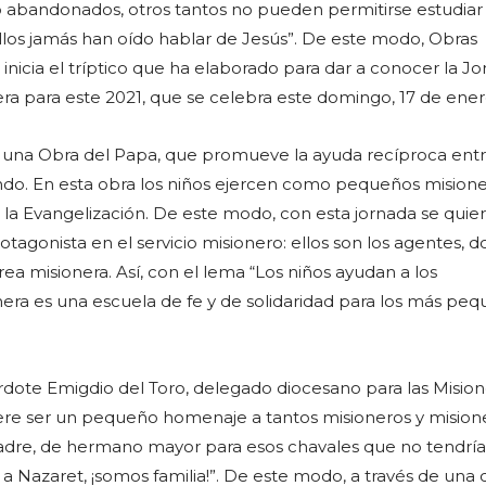
o abandonados, otros tantos no pueden permitirse estudiar
los jamás han oído hablar de Jesús”. De este modo, Obras
s inicia el tríptico que ha elaborado para dar a conocer la J
era para este 2021, que se celebra este domingo, 17 de ener
s una Obra del Papa, que promueve la ayuda recíproca entr
ndo. En esta obra los niños ejercen como pequeños misione
 la Evangelización. De este modo, con esta jornada se quier
otagonista en el servicio misionero: ellos son los agentes, 
rea misionera. Así, con el lema “Los niños ayudan a los
onera es una escuela de fe y de solidaridad para los más pe
rdote Emigdio del Toro, delegado diocesano para las Misione
iere ser un pequeño homenaje a tantos misioneros y mision
dre, de hermano mayor para esos chavales que no tendría
a Nazaret, ¡somos familia!”. De este modo, a través de una 