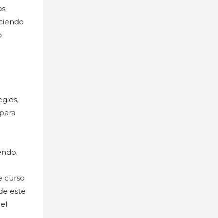
as
aciendo
o
egios,
 para
endo.
e curso
 de este
el
e