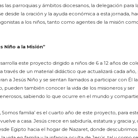
as las parroquias y ámbitos diocesanos, la delegación para l
rse desde la oración y la ayuda económica a esta jornada, h
onistas a los niños, tanto como agentes de la misión com
 Niño a la Misión”
sarrolla este proyecto dirigido a niños de 6 a 12 años de col
 a través de un material didáctico que actualizará cada año,
an a Jesús Niño y se sientan llamados a participar con Él la
, pueden también conocer la vida de los misioneros y ser
y generosos, sabiendo lo que ocurre en el mundo y comparti
 Somos familia’ es el cuarto año de este proyecto, para est
 vuelve a casa. Jesús crece en sabiduría, estatura y gracia y,
e Egipto hacia el hogar de Nazaret, donde descubrimos 
la vida en familia y la infancia oculta de Jesús, tal y como s