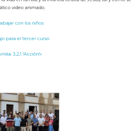
ático video animado.
rabajar con los niños
jo para el tercer curso
lia: 3,2,1 !Acción!»