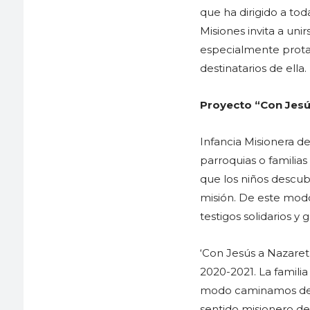
que ha dirigido a tod
Misiones invita a uni
especialmente protag
destinatarios de ella.
Proyecto “Con Jesús
Infancia Misionera de
parroquias o familias
que los niños descubr
misión. De este modo
testigos solidarios 
‘Con Jesús a Nazaret,
2020-2021. La familia
modo caminamos desd
sentido misionero de 