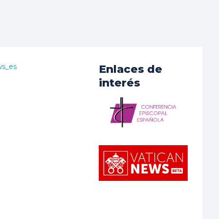
ws_es
Enlaces de
interés