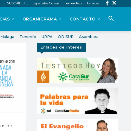
SUSCRÍBETE
Especiales Odisur
Hemeroteca
Enlaces
CIAS
ORGANIGRAMA
CONTACTO
Málaga
Tenerife
URPA
ODISUR
Asamblea
Enlaces de interés
hos de