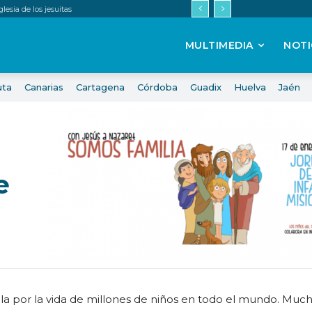
esia de los jesuitas
MULTIMEDIA
NOTI
uta
Canarias
Cartagena
Córdoba
Guadix
Huelva
Jaén
e
a
vela por la vida de millones de niños en todo el mundo. Muc