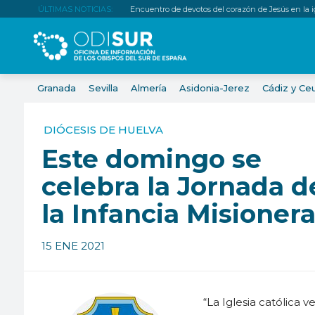
ÚLTIMAS NOTICIAS:
Encuentro de devotos del corazón de Jesús en la igl
Granada
Sevilla
Almería
Asidonia-Jerez
Cádiz y Ce
DIÓCESIS DE HUELVA
Este domingo se
celebra la Jornada d
la Infancia Misioner
15 ENE 2021
“La Iglesia católica 