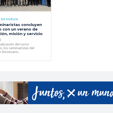
 DE HUELVA
minaristas concluyen
o con un verano de
ón, misión y servicio
6
nalización del curso
, los seminaristas del
 Diocesano...