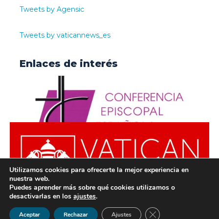
Tweets by Agensic
Tweets by vaticannews_es
Enlaces de interés
Utilizamos cookies para ofrecerte la mejor experiencia en
nuestra web.
Puedes aprender más sobre qué cookies utilizamos o
desactivarlas en los
ajustes
.
© ODISUR | Todos los derechos reservados |
Política de
Cerrar el banner de 
Aceptar
Rechazar
Ajustes
Privacidad
|
Aviso Legal