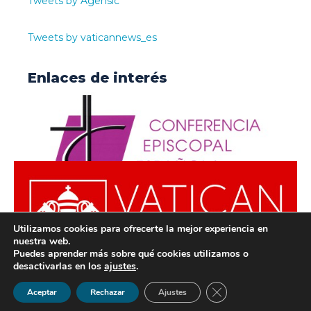
Tweets by Agensic
Tweets by vaticannews_es
Enlaces de interés
Utilizamos cookies para ofrecerte la mejor experiencia en
nuestra web.
Puedes aprender más sobre qué cookies utilizamos o
desactivarlas en los
ajustes
.
© ODISUR | Todos los derechos reservados |
Política de
Cerrar el banner de 
Aceptar
Rechazar
Ajustes
Privacidad
|
Aviso Legal