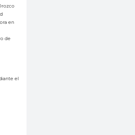
 Orozco
ud
sora en
ro de
diante el