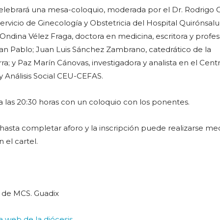
 celebrará una mesa-coloquio, moderada por el Dr. Rodrigo
ervicio de Ginecología y Obstetricia del Hospital Quirónsal
 Ondina Vélez Fraga, doctora en medicina, escritora y profe
an Pablo; Juan Luis Sánchez Zambrano, catedrático de la
a; y Paz Marín Cánovas, investigadora y analista en el Cent
y Análisis Social CEU-CEFAS.
a las 20:30 horas con un coloquio con los ponentes.
e hasta completar aforo y la inscripción puede realizarse me
 el cartel.
 de MCS. Guadix
la web de la diócesis