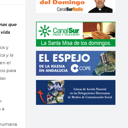
anas que
 vida
os y
ca y la
en el
tos para
iso
n
 a
a humana.