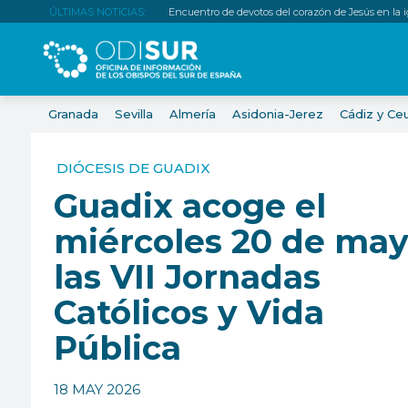
ÚLTIMAS NOTICIAS:
Encuentro de devotos del corazón de Jesús en la igl
Granada
Sevilla
Almería
Asidonia-Jerez
Cádiz y Ce
DIÓCESIS DE GUADIX
Guadix acoge el
miércoles 20 de ma
las VII Jornadas
Católicos y Vida
Pública
18 MAY 2026