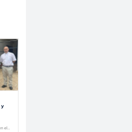
 y
 el...