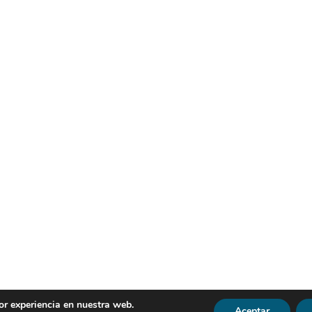
or experiencia en nuestra web.
Aceptar
R | Todos los derechos reservados |
Política de Privacidad
|
Avi