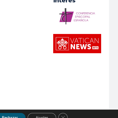
interés
Cerrar el banner de cookies RGP
Rechazar
Ajustes
so Legal