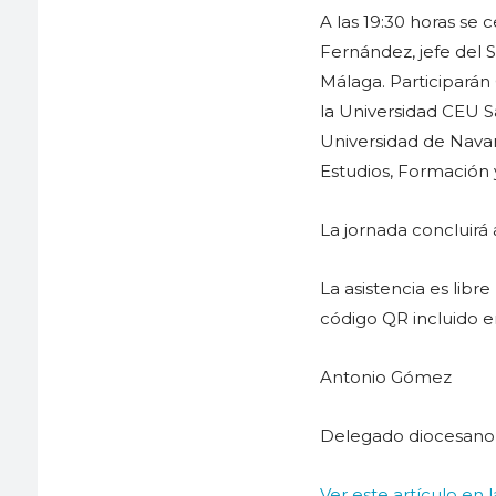
A las 19:30 horas se
Fernández, jefe del S
Málaga. Participarán
la Universidad CEU S
Universidad de Navarr
Estudios, Formación 
La jornada concluirá 
La asistencia es libr
código QR incluido en
Antonio Gómez
Delegado diocesano
Ver este artículo en 