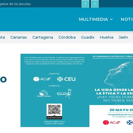
esia de los jesuitas
MULTIMEDIA
NOTI
uta
Canarias
Cartagena
Córdoba
Guadix
Huelva
Jaén
yo