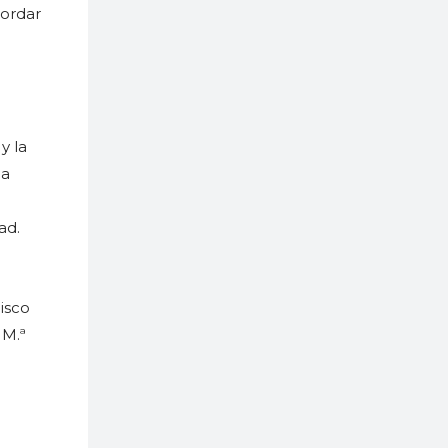
cordar
y la
la
ad.
cisco
 M.ª