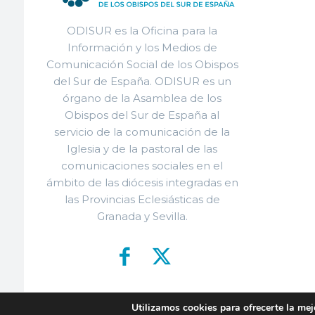
ODISUR es la Oficina para la
Información y los Medios de
Comunicación Social de los Obispos
del Sur de España. ODISUR es un
órgano de la Asamblea de los
Obispos del Sur de España al
servicio de la comunicación de la
Iglesia y de la pastoral de las
comunicaciones sociales en el
ámbito de las diócesis integradas en
las Provincias Eclesiásticas de
Granada y Sevilla.
Utilizamos cookies para ofrecerte la mej
© ODISU