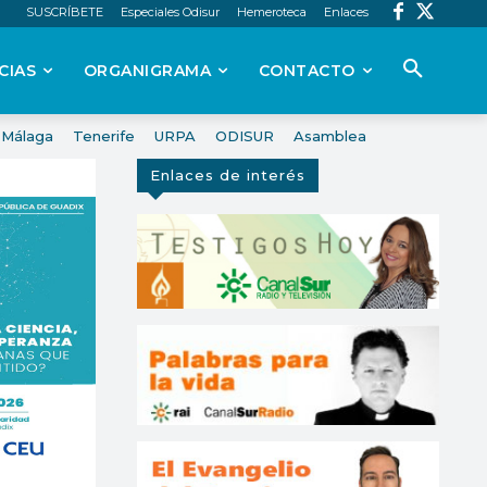
SUSCRÍBETE
Especiales Odisur
Hemeroteca
Enlaces
CIAS
ORGANIGRAMA
CONTACTO
Málaga
Tenerife
URPA
ODISUR
Asamblea
Enlaces de interés