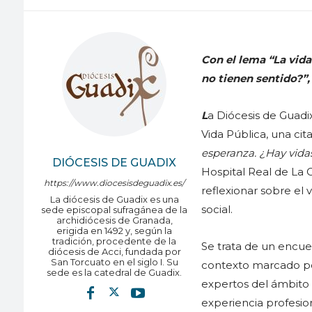
Con el lema “La vida
no tienen sentido?”,
L
a Diócesis de Guadi
Vida Pública, una cit
esperanza. ¿Hay vida
DIÓCESIS DE GUADIX
Hospital Real de La C
https://www.diocesisdeguadix.es/
reflexionar sobre el 
La diócesis de Guadix es una
social.
sede episcopal sufragánea de la
archidiócesis de Granada,
erigida en 1492 y, según la
tradición, procedente de la
Se trata de un encue
diócesis de Acci, fundada por
San Torcuato en el siglo I. Su
contexto marcado por
sede es la catedral de Guadix.
expertos del ámbito 
experiencia profesio