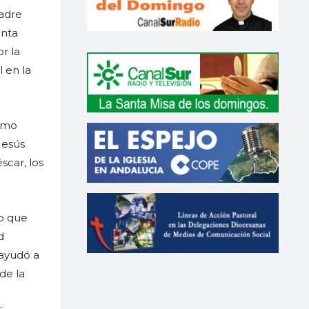
Madre
anta
r la
 en la
simo
Jesús
car, los
do que
d
 ayudó a
 de la