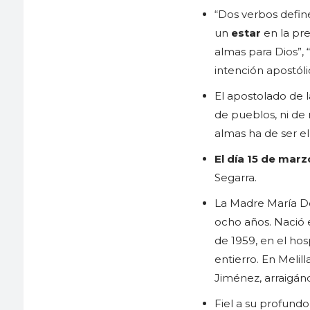
“Dos verbos defin
un
estar
en la pr
almas para Dios”, “
intención apostól
El apostolado de la
de pueblos, ni de 
almas ha de ser e
El día 15 de marz
Segarra.
La Madre María Dol
ocho años. Nació e
de 1959, en el hos
entierro. En Meli
Jiménez, arraigán
Fiel a su profund