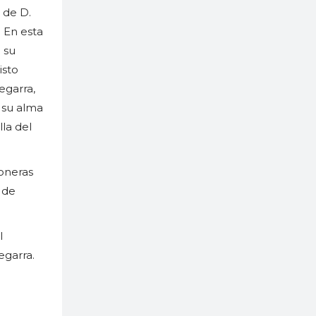
 de D.
 En esta
 su
isto
egarra,
 su alma
lla del
ioneras
 de
l
egarra.