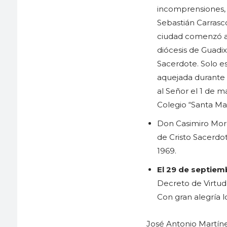
incomprensiones, 
Sebastián Carrasc
ciudad comenzó a 
diócesis de Guadix
Sacerdote. Solo es
aquejada durante 
al Señor el 1 de m
Colegio “Santa Mar
Don Casimiro Morci
de Cristo Sacerdo
1969.
El 29 de septie
Decreto de Virtude
Con gran alegría 
José Antonio Martín