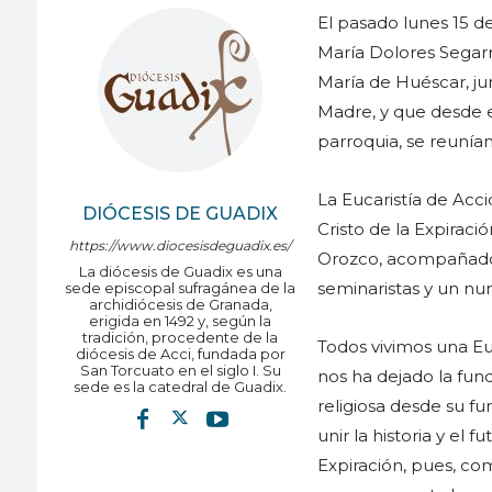
El pasado lunes 15 d
María Dolores Segarr
María de Huéscar, ju
Madre, y que desde e
parroquia, se reunía
La Eucaristía de Acc
DIÓCESIS DE GUADIX
Cristo de la Expiraci
https://www.diocesisdeguadix.es/
Orozco, acompañado 
La diócesis de Guadix es una
seminaristas y un n
sede episcopal sufragánea de la
archidiócesis de Granada,
erigida en 1492 y, según la
tradición, procedente de la
Todos vivimos una Eu
diócesis de Acci, fundada por
San Torcuato en el siglo I. Su
nos ha dejado la fund
sede es la catedral de Guadix.
religiosa desde su f
unir la historia y el 
Expiración, pues, co