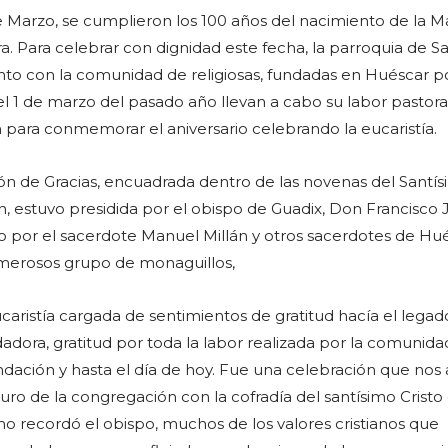
e Marzo, se cumplieron los 100 años del nacimiento de la 
a. Para celebrar con dignidad este fecha, la parroquia de S
nto con la comunidad de religiosas, fundadas en Huéscar po
l 1 de marzo del pasado año llevan a cabo su labor pastoral
n para conmemorar el aniversario celebrando la eucaristía.
ión de Gracias, encuadrada dentro de las novenas del Santí
ón, estuvo presidida por el obispo de Guadix, Don Francisco 
por el sacerdote Manuel Millán y otros sacerdotes de Hués
umerosos grupo de monaguillos,
caristía cargada de sentimientos de gratitud hacía el lega
adora, gratitud por toda la labor realizada por la comunida
undación y hasta el día de hoy. Fue una celebración que nos
futuro de la congregación con la cofradía del santísimo Cristo
mo recordó el obispo, muchos de los valores cristianos que