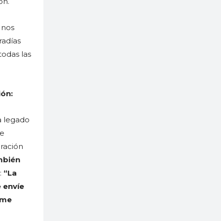
ón.
 nos
radías
todas las
ión:
a legado
de
oración
ambién
:
“La
 envíe
 me