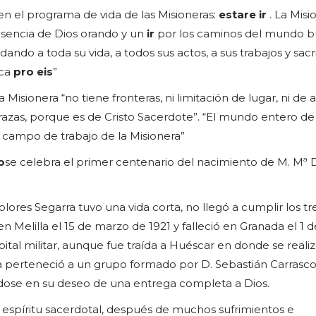
en el programa de vida de las Misioneras:
estar
e
ir
. La Misi
esencia de Dios orando y un
ir
por los caminos del mundo 
dando a toda su vida, a todos sus actos, a sus trabajos y sacrif
ica
pro eis
”
 Misionera “no tiene fronteras, ni limitación de lugar, ni de a
razas, porque es de Cristo Sacerdote”. “El mundo entero de 
l campo de trabajo de la Misionera”
o
se celebra el primer centenario del nacimiento de M. Mª 
ores Segarra tuvo una vida corta, no llegó a cumplir los tre
n Melilla el 15 de marzo de 1921 y falleció en Granada el 1 
pital militar, aunque fue traída a Huéscar en donde se reali
lla perteneció a un grupo formado por D. Sebastián Carrasc
dose en su deseo de una entrega completa a Dios.
o espíritu sacerdotal, después de muchos sufrimientos e