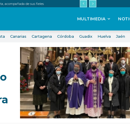
uta, acompañada de sus fieles
MULTIMEDIA
NOTI
uta
Canarias
Cartagena
Córdoba
Guadix
Huelva
Jaén
lo
ra