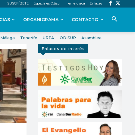
SUSCRÍBETE
Especiales Odisur
Hemeroteca
Enlaces
CIAS
ORGANIGRAMA
CONTACTO
Málaga
Tenerife
URPA
ODISUR
Asamblea
Enlaces de interés