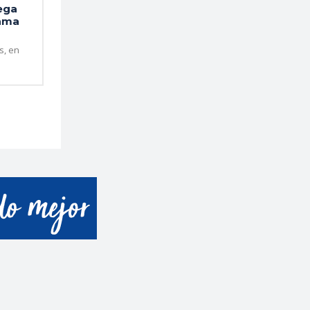
lega
tama
s, en