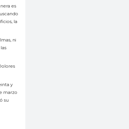
onera es
buscando
icios, la
lmas, ni
las
Dolores
inta y
de marzo
zó su
o