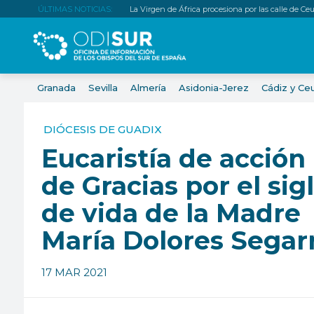
ÚLTIMAS NOTICIAS:
La Virgen de África procesiona por las calle de Ce
Granada
Sevilla
Almería
Asidonia-Jerez
Cádiz y Ce
DIÓCESIS DE GUADIX
Eucaristía de acción
de Gracias por el sig
de vida de la Madre
María Dolores Segar
17 MAR 2021