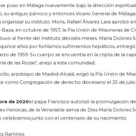
se puso en Málaga nuevamente bajo la dirección espiritual
o, su antiguo párroco y entonces Vicario General de Málaga.
organizar su instituto. Mons. Rafael Álvarez Lara aprobó en
-Baza, en octubre de 1957, la Pía Unión de Misioneras de Cr
tuvo al frente del Instituto dieciséis meses. María Dolores S
quince años por fortísimos sufrimientos hepáticos, entregó
arzo de 1959. Su cuerpo se encuentra en la cripta de la capi
ía de las Rozas”, anejo a esta comunidad.
llo, arzobispo de Madrid-Alcalá, erigió la Pía Unión de Mis
te como Congregación de derecho diocesano el 25 de julio
mbre de 2020
el papa Francisco autorizó la promulgación de
s Heroicas, de la Venerable sierva de Dios María Dolores S
lo celebramos junto con el centenario de su nacimiento.
ez Ramírez.