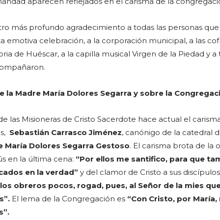
ndad aparecen reflejados en el carisma de la congregaci
tro más profundo agradecimiento a todas las personas que
emotiva celebración, a la corporación municipal, a las cof
oria de Huéscar, a la capilla musical Virgen de la Piedad y a 
compañaron.
e la Madre María Dolores Segarra y sobre la Congregac
e las Misioneras de Cristo Sacerdote hace actual el carism
s,
Sebastián Carrasco Jiménez
, canónigo de la catedral 
 María Dolores Segarra Gestoso
. El carisma brota de la 
ús en la última cena:
“Por ellos me santifico, para que t
icados en la verdad”
y del clamor de Cristo a sus discípulos
los obreros pocos, rogad, pues, al Señor de la mies que
s”.
El lema de la Congregación es
“Con Cristo, por María,
s”.