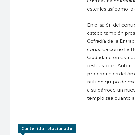
además ha defendido 
estériles así como la 
En el salón del cent
estado también pres
Cofradía de la Entra
conocida como La Bor
Ciudadano en Granada,
restauración, Antoni
profesionales del ám
nutrido grupo de mi
a su párroco un nuev
templo sea cuanto an
Contenido relacionado