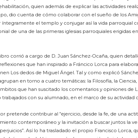
habilitación, quien además de explicar las actividades real
mpo, dio cuenta de cómo colaborar con el sueño de los Am
 íntegramente el templo y conjugar así la vida parroquial c
ial de una de las primeras iglesias parroquiales erigidas e
libro corrió a cargo de D. Juan Sánchez-Ocaña, quien detal
eflexiones que han inspirado a Fráncico Lorca para elabora
nen Los dedos de Miguel Ángel. Tal y como explicó Sánche
grupan en torno a cuatro temáticas: la Filosofía, la Ciencia, 
 ámbitos que han suscitado los comentarios y opiniones de L
 trabajados con su alumnado, en el marco de su actividad 
r pretende contribuir al “ejercicio, desde la fe, de una acti
miento contemporáneo y la invitación a buscar juntos la v
perjuicios”. Así lo ha trasladado el propio Francisco Lorca, q