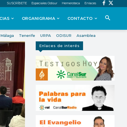
SUSCRÍBETE
Especiales Odisur
Hemeroteca
Enlaces
CIAS
ORGANIGRAMA
CONTACTO
Málaga
Tenerife
URPA
ODISUR
Asamblea
Enlaces de interés