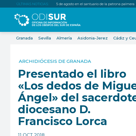
ÚLTIMAS NOTICIAS:
5 de agosto en el santuario de la patrona palmera
Granada
Sevilla
Almería
Asidonia-Jerez
Cádiz y Ce
ARCHIDIÓCESIS DE GRANADA
Presentado el libro
«Los dedos de Migue
Ángel» del sacerdot
diocesano D.
Francisco Lorca
11 OCT 2018