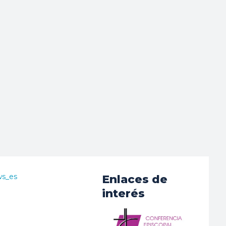
ws_es
Enlaces de
interés