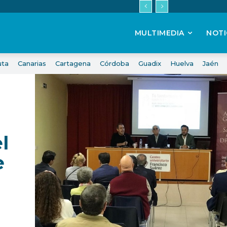
MULTIMEDIA
NOTI
uta
Canarias
Cartagena
Córdoba
Guadix
Huelva
Jaén
l
e