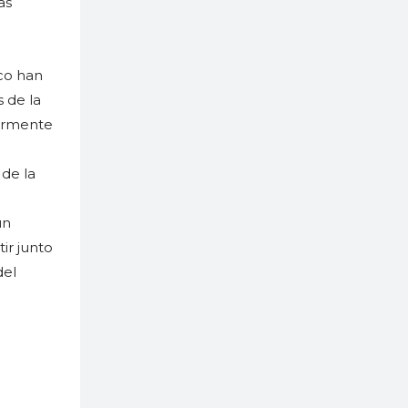
as
co han
 de la
larmente
 de la
un
ir junto
del