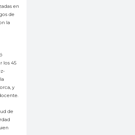
izadas en
igos de
on la
n
ló
r los 45
z-
la
orca, y
docente.
tud de
erdad
uien