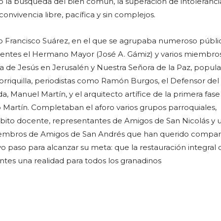
la búsqueda del bien común, la superación de intoleranci
convivencia libre, pacífica y sin complejos.
ro Francisco Suárez, en el que se agrupaba numeroso públi
entes el Hermano Mayor (José A. Gámiz) y varios miembros
da de Jesús en Jerusalén y Nuestra Señora de la Paz, popu
riquilla, periodistas como Ramón Burgos, el Defensor del
 Manuel Martín, y el arquitecto artífice de la primera fase
o Martín. Completaban el aforo varios grupos parroquiales,
bito docente, representantes de Amigos de San Nicolás y 
embros de Amigos de San Andrés que han querido compart
o paso para alcanzar su meta: que la restauración integral 
tes una realidad para todos los granadinos