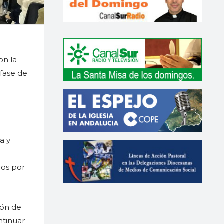
on la
 fase de
r
a y
dos por
ión de
ntinuar