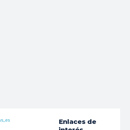
ws_es
Enlaces de
interés