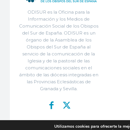
ODISUR es la Oficina para la
Información y los Medios de
Comunicación Social de los Obispos
del Sur de España. ODISUR es un
órgano de la Asamblea de los
Obispos del Sur de España al
servicio de la comunicación de la
Iglesia y de la pastoral de las
comunicaciones sociales en el
ámbito de las diócesis integradas en
las Provincias Eclesiásticas de
Granada y Sevilla.
Utilizamos cookies para ofrecerte la mej
© ODISU