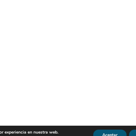
or experiencia en nuestra web.
Aceptar
R | Todos los derechos reservados |
Política de Privacidad
|
Avi