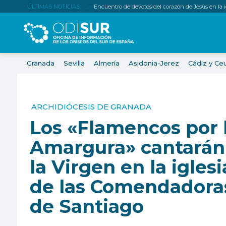
ÚLTIMAS NOTICIAS:
Encuentro de devotos del corazón de Jesús en la igl
Granada
Sevilla
Almería
Asidonia-Jerez
Cádiz y Ce
ARCHIDIÓCESIS DE GRANADA
Los «Flamencos por 
Amargura» cantarán
la Virgen en la iglesi
de las Comendadora
de Santiago