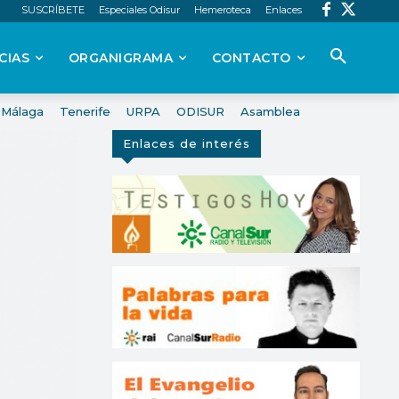
SUSCRÍBETE
Especiales Odisur
Hemeroteca
Enlaces
CIAS
ORGANIGRAMA
CONTACTO
Málaga
Tenerife
URPA
ODISUR
Asamblea
Enlaces de interés