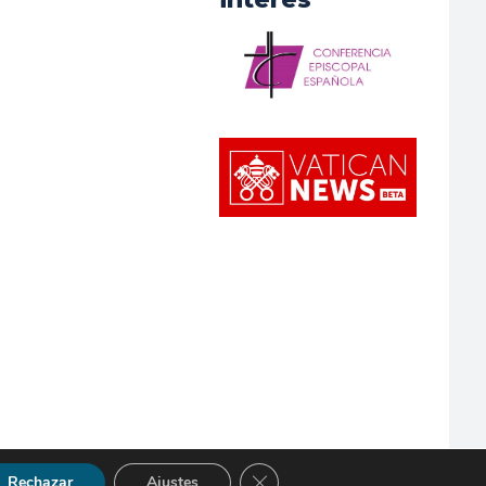
Cerrar el banner de cookies RGP
Rechazar
Ajustes
so Legal