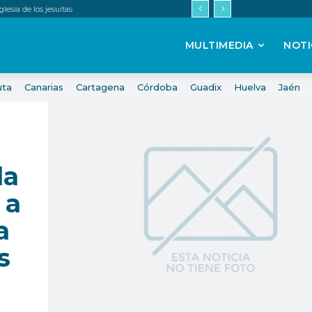
esia de los jesuitas
MULTIMEDIA
NOTI
uta
Canarias
Cartagena
Córdoba
Guadix
Huelva
Jaén
la
 a
a
s