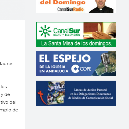
 Madres
los
 y de
tivo del
templo de