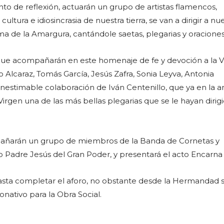
 de reflexión, actuarán un grupo de artistas flamencos,
ultura e idiosincrasia de nuestra tierra, se van a dirigir a nu
ma de la Amargura, cantándole saetas, plegarias y oraciones
 que acompañarán en este homenaje de fe y devoción a la V
o Alcaraz, Tomás García, Jesús Zafra, Sonia Leyva, Antonia
inestimable colaboración de Iván Centenillo, que ya en la a
 Virgen una de las más bellas plegarias que se le hayan dirig
añarán un grupo de miembros de la Banda de Cornetas y
Padre Jesús del Gran Poder, y presentará el acto Encarna 
hasta completar el aforo, no obstante desde la Hermandad s
onativo para la Obra Social.