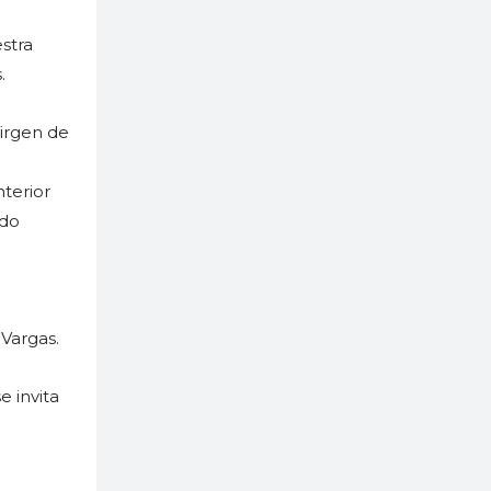
estra
.
irgen de
nterior
ido
Vargas.
e invita