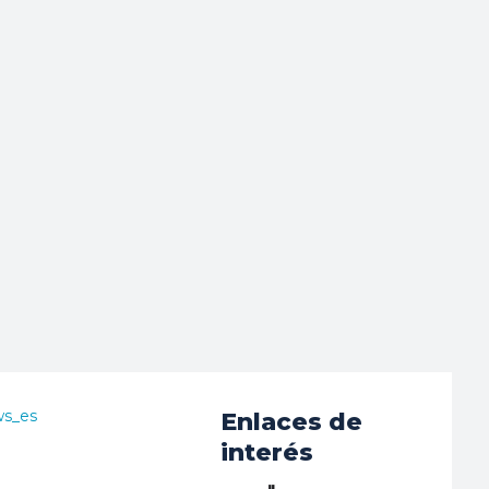
ws_es
Enlaces de
interés