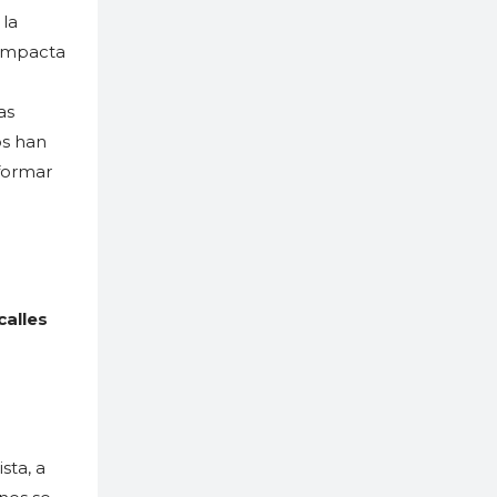
 la
s impacta
as
os han
formar
calles
sta, a