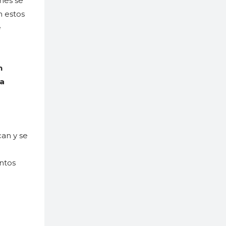
nes se
n estos
e
n
la
an y se
ntos