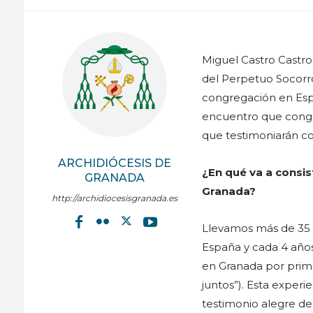
Miguel Castro Castro
del Perpetuo Socorro
congregación en Espa
encuentro que congre
que testimoniarán con
ARCHIDIÓCESIS DE
¿En qué va a consis
GRANADA
Granada?
http://archidiocesisgranada.es
Llevamos más de 35 a
España y cada 4 años
en Granada por prime
juntos”). Esta experi
testimonio alegre de 