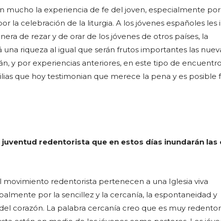
 mucho la experiencia de fe del joven, especialmente por
 por la celebración de la liturgia. A los jóvenes españoles le
nera de rezar y de orar de los jóvenes de otros países, la
á una riqueza al igual que serán frutos importantes las nuev
án, y por experiencias anteriores, en este tipo de encuentr
lias que hoy testimonian que merece la pena y es posible 
a juventud redentorista que en estos días inundarán las 
el movimiento redentorista pertenecen a una Iglesia viva
palmente por la sencillez y la cercanía, la espontaneidad y
 del corazón. La palabra cercanía creo que es muy redentori