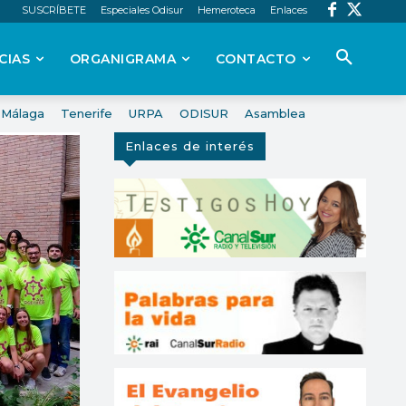
SUSCRÍBETE
Especiales Odisur
Hemeroteca
Enlaces
CIAS
ORGANIGRAMA
CONTACTO
Málaga
Tenerife
URPA
ODISUR
Asamblea
Enlaces de interés