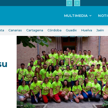
MULTIMEDIA
NOTI
uta
Canarias
Cartagena
Córdoba
Guadix
Huelva
Jaén
su