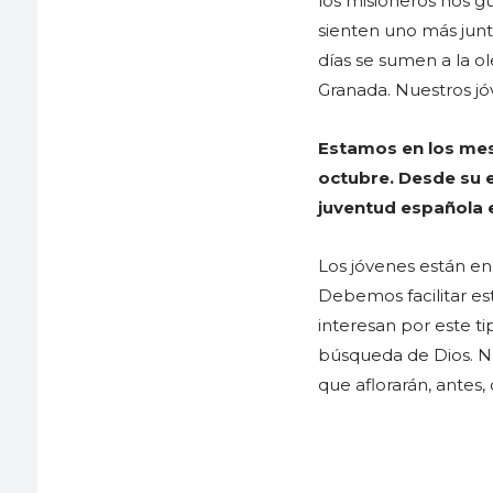
los misioneros nos g
sienten uno más junt
días se sumen a la o
Granada. Nuestros jó
Estamos en los mes
octubre. Desde su e
juventud española e
Los jóvenes están en
Debemos facilitar e
interesan por este t
búsqueda de Dios. Nu
que aflorarán, antes