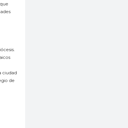
 que
dades
ócesis.
aicos
a ciudad
egio de