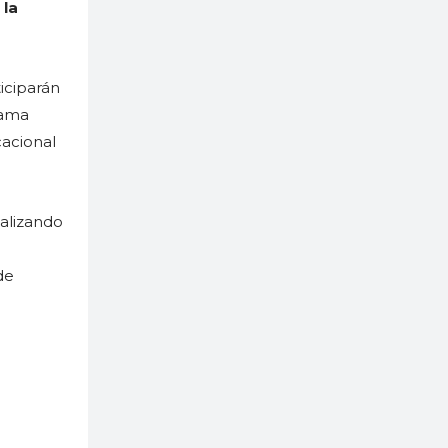
 la
iciparán
rama
acional
ealizando
de