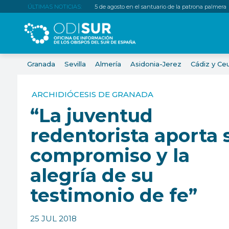
ÚLTIMAS NOTICIAS:
5 de agosto en el santuario de la patrona palmera
Granada
Sevilla
Almería
Asidonia-Jerez
Cádiz y Ce
ARCHIDIÓCESIS DE GRANADA
“La juventud
redentorista aporta 
compromiso y la
alegría de su
testimonio de fe”
25 JUL 2018