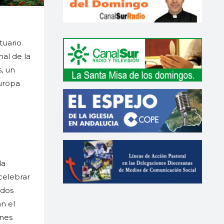
tuario
al de la
, un
Europa
da
celebrar
odos
án el
ones