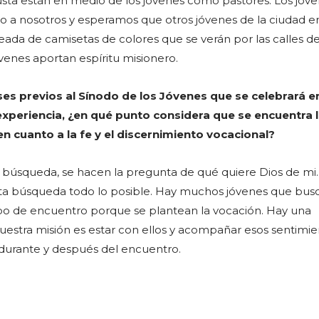
usta están en medio de los jóvenes como pastores. Los jóve
o a nosotros y esperamos que otros jóvenes de la ciudad e
leada de camisetas de colores que se verán por las calles d
venes aportan espíritu misionero.
es previos al Sínodo de los Jóvenes que se celebrará e
xperiencia, ¿en qué punto considera que se encuentra 
n cuanto a la fe y el discernimiento vocacional?
 búsqueda, se hacen la pregunta de qué quiere Dios de mi.
sta búsqueda todo lo posible. Hay muchos jóvenes que busc
ipo de encuentro porque se plantean la vocación. Hay una
estra misión es estar con ellos y acompañar esos sentimie
, durante y después del encuentro.