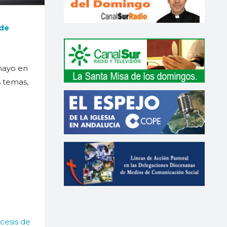
 de
 mayo en
s temas,
cesis de