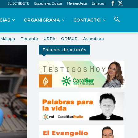
SUSCRÍBETE
Especiales Odisur
Hemeroteca
Enlaces
CIAS
ORGANIGRAMA
CONTACTO
Málaga
Tenerife
URPA
ODISUR
Asamblea
Enlaces de interés