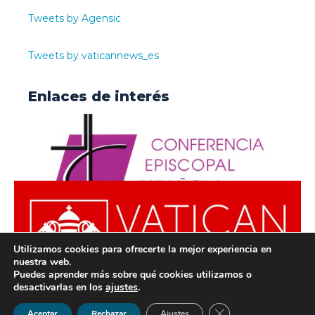
Tweets by Agensic
Tweets by vaticannews_es
Enlaces de interés
Utilizamos cookies para ofrecerte la mejor experiencia en
nuestra web.
Puedes aprender más sobre qué cookies utilizamos o
desactivarlas en los
ajustes
.
© ODISUR | Todos los derechos reservados |
Política de
Cerrar el banner de 
Aceptar
Rechazar
Ajustes