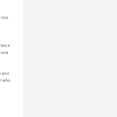
l nos
nes a
y una
» por
l año