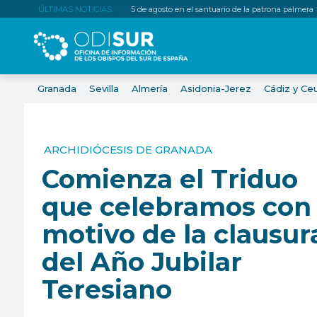
ÚLTIMAS NOTICIAS:
5 de agosto en el santuario de la patrona palmera
Granada
Sevilla
Almería
Asidonia-Jerez
Cádiz y Ce
ARCHIDIÓCESIS DE GRANADA
Comienza el Triduo
que celebramos con
motivo de la clausur
del Año Jubilar
Teresiano