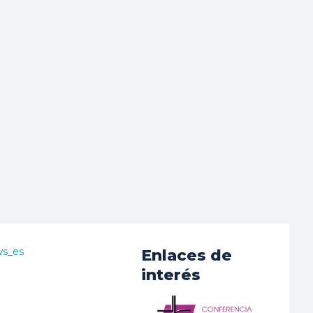
ws_es
Enlaces de
interés