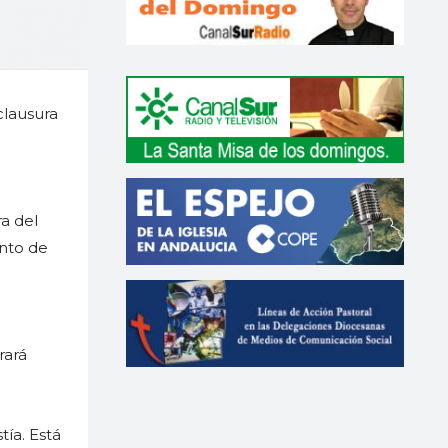
clausura
a del
ento de
rará
tía. Está