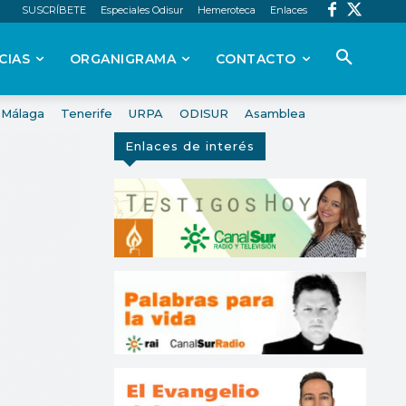
SUSCRÍBETE
Especiales Odisur
Hemeroteca
Enlaces
CIAS
ORGANIGRAMA
CONTACTO
Málaga
Tenerife
URPA
ODISUR
Asamblea
Enlaces de interés