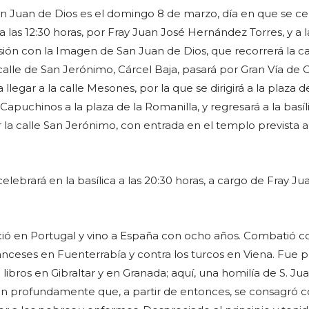
 Juan de Dios es el domingo 8 de marzo, día en que se ce
 las 12:30 horas, por Fray Juan José Hernández Torres, y a l
sión con la Imagen de San Juan de Dios, que recorrerá la ca
calle de San Jerónimo, Cárcel Baja, pasará por Gran Vía de 
llegar a la calle Mesones, por la que se dirigirá a la plaza d
 Capuchinos a la plaza de la Romanilla, y regresará a la basíl
 la calle San Jerónimo, con entrada en el templo prevista a
lebrará en la basílica a las 20:30 horas, a cargo de Fray Ju
ció en Portugal y vino a España con ocho años. Combatió 
ranceses en Fuenterrabía y contra los turcos en Viena. Fue 
ibros en Gibraltar y en Granada; aquí, una homilía de S. Ju
tan profundamente que, a partir de entonces, se consagró 