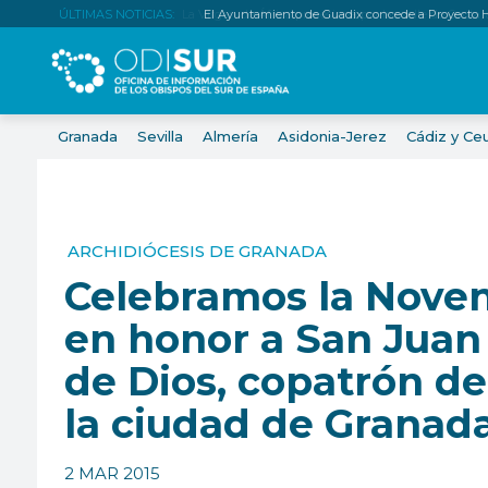
ÚLTIMAS NOTICIAS:
El Ayuntamiento de Guadix concede a Proyecto H
Granada
Sevilla
Almería
Asidonia-Jerez
Cádiz y Ce
ARCHIDIÓCESIS DE GRANADA
Celebramos la Nove
en honor a San Juan
de Dios, copatrón de
la ciudad de Granad
2 MAR 2015