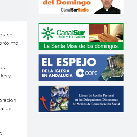
os, co-
 próximo
os,
les y
ebración
ral de
de