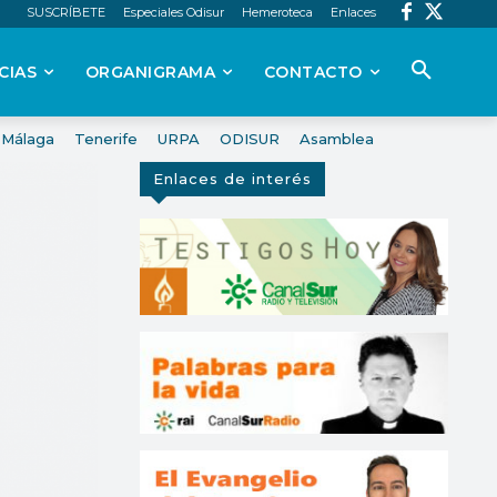
SUSCRÍBETE
Especiales Odisur
Hemeroteca
Enlaces
CIAS
ORGANIGRAMA
CONTACTO
Málaga
Tenerife
URPA
ODISUR
Asamblea
Enlaces de interés