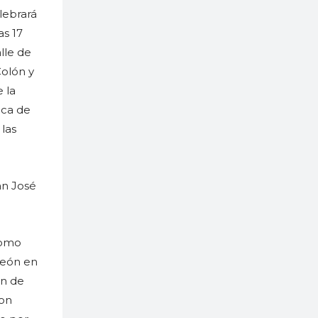
lebrará
as 17
lle de
Colón y
e la
ica de
 las
an José
como
peón en
an de
con