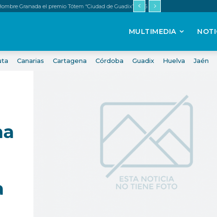
ombre Granada el premio Tótem “Ciudad de Guadix” 2026
MULTIMEDIA
NOTI
uta
Canarias
Cartagena
Córdoba
Guadix
Huelva
Jaén
na
a