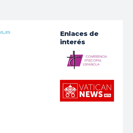
ws_es
Enlaces de
interés