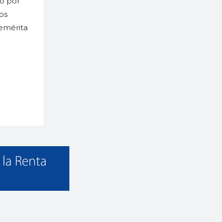
do por
os
nemérita