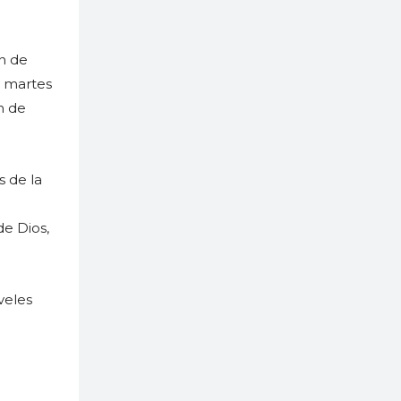
n de
l martes
n de
s de la
e Dios,
aveles