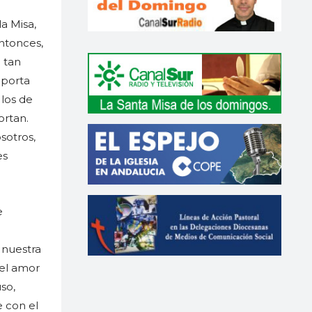
a Misa,
ntonces,
 tan
mporta
 los de
ortan.
sotros,
es
e
 nuestra
 el amor
so,
 con el