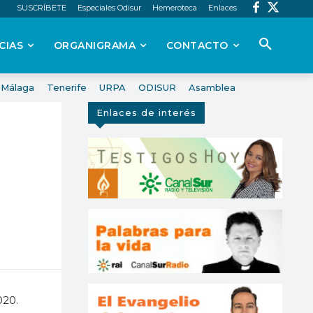
SUSCRÍBETE
Especiales Odisur
Hemeroteca
Enlaces
CIAS
ORGANIGRAMA
CONTACTO
Málaga
Tenerife
URPA
ODISUR
Asamblea
Enlaces de interés
020.