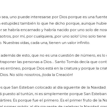
.
 o sea, uno puede interesarse por Dios porque es una fuente
na estupidez también lo que he dicho porque, aunque hubie
or se habría encarnado y habría nacido por uno solo de noso
otros, por mí, por cualquiera, ¡por uno solo! Uno solo tiene
o. Nuestras vidas, cada una, tienen un valor infinito.
, además de esto, que no es una cuestión de número, es lo
ntraponer las personas a Dios… Santo Tomás decía que con
s es erróneo, porque Dios está en la criatura y porque la cria
ios. No sólo nosotros, ¡toda la Creación!
es que San Esteban colocado al día siguiente de la Navidad
tá puesto al tuntún, ni es simplemente porque San Esteban 
tires. Es porque fue el primero. Es el primer fruto de la Na
al primer mártir, al día siguiente de celebrar la Navidad, sign