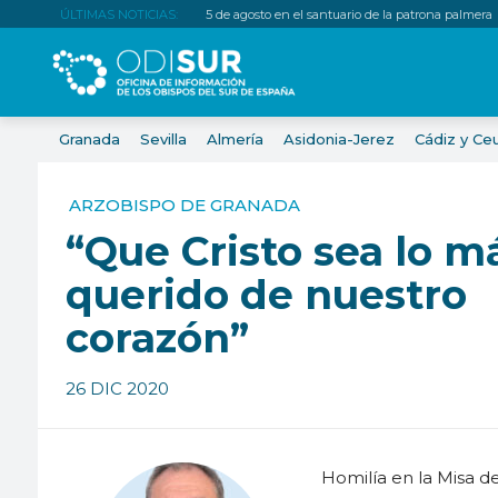
ÚLTIMAS NOTICIAS:
5 de agosto en el santuario de la patrona palmera
Granada
Sevilla
Almería
Asidonia-Jerez
Cádiz y Ce
ARZOBISPO DE GRANADA
“Que Cristo sea lo m
querido de nuestro
corazón”
26 DIC 2020
Homilía en la Misa d