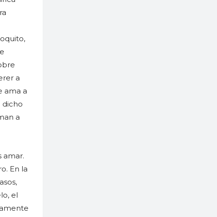
ra
a
oquito,
se
sobre
erer a
se ama a
e dicho
aman a
s amar.
o. En la
asos,
o, el
enamente