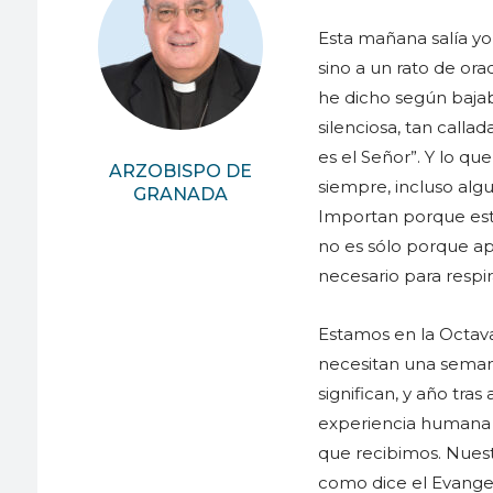
Esta mañana salía yo
sino a un rato de or
he dicho según bajab
silenciosa, tan calla
es el Señor”. Y lo q
ARZOBISPO DE
siempre, incluso alg
GRANADA
Importan porque está
no es sólo porque ap
necesario para respir
Estamos en la Octava
necesitan una semana
significan, y año tra
experiencia humana p
que recibimos. Nuest
como dice el Evange