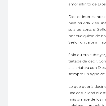
amor infinito de Dios
Dios es interesante,
para mi vida. Y es u
sola persona, el Señ
por cualquiera de nos
Señor un valor infinit
Sólo quiero subrayar
trataba de decir. Co
a la criatura con Dio
siempre un signo de D
Lo que quería decir 
una casualidad ni es
más grande de los már
celebrar a un mártir, 