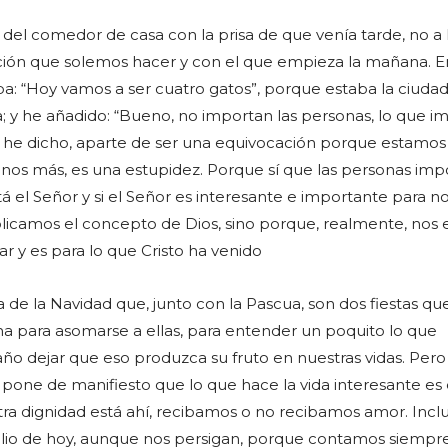
 del comedor de casa con la prisa de que venía tarde, no a l
ación que solemos hacer y con el que empieza la mañana. E
a: “Hoy vamos a ser cuatro gatos”, porque estaba la ciudad
da; y he añadido: “Bueno, no importan las personas, lo que i
ue he dicho, aparte de ser una equivocación porque estamos
unos más, es una estupidez. Porque sí que las personas imp
 el Señor y si el Señor es interesante e importante para no
licamos el concepto de Dios, sino porque, realmente, nos 
ar y es para lo que Cristo ha venido
 de la Navidad que, junto con la Pascua, son dos fiestas qu
 para asomarse a ellas, para entender un poquito lo que
s año dejar que eso produzca su fruto en nuestras vidas. Pero
one de manifiesto que lo que hace la vida interesante es
ra dignidad está ahí, recibamos o no recibamos amor. Inclu
lio de hoy, aunque nos persigan, porque contamos siempre