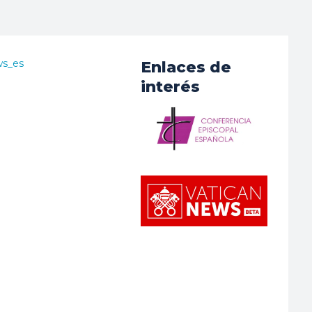
ws_es
Enlaces de
interés