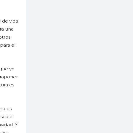
 de vida
ra una
tros,
 para el
 que yo
traponer
tura es
 no es
sea el
vidad. Y
ifica