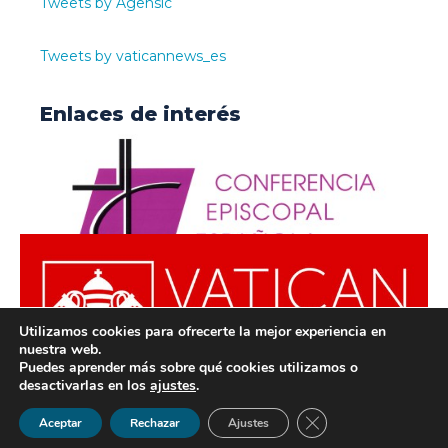
Tweets by Agensic
Tweets by vaticannews_es
Enlaces de interés
Utilizamos cookies para ofrecerte la mejor experiencia en
nuestra web.
Puedes aprender más sobre qué cookies utilizamos o
desactivarlas en los
ajustes
.
© ODISUR | Todos los derechos reservados |
Política de
Cerrar el banner de 
Aceptar
Rechazar
Ajustes
Privacidad
|
Aviso Legal