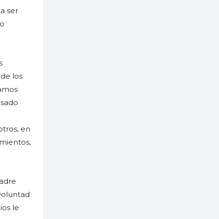
 a ser
lo
s
de los
ramos
asado
otros, en
imientos,
Padre
voluntad
ios le