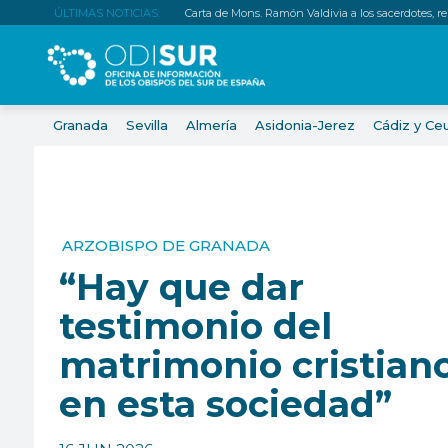
ÚLTIMAS NOTICIAS:
Carta de Mons. Ramón Valdivia a los sacerdotes, relig
Granada
Sevilla
Almería
Asidonia-Jerez
Cádiz y Ce
ARZOBISPO DE GRANADA
“Hay que dar
testimonio del
matrimonio cristian
en esta sociedad”