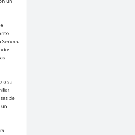
con un
he
ento
a Señora.
ñados
ias
o a su
liar,
asas de
e un
ra