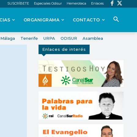
SUSCRÍBETE
Especiales Odisur
Hemeroteca
Enlaces
CIAS
ORGANIGRAMA
CONTACTO
Málaga
Tenerife
URPA
ODISUR
Asamblea
Enlaces de interés