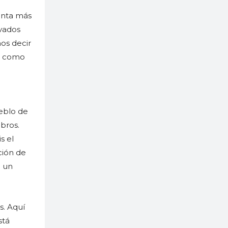
ánta más
lvados
os decir
s, como
ueblo de
mbros.
s el
ción de
a un
s. Aquí
stá