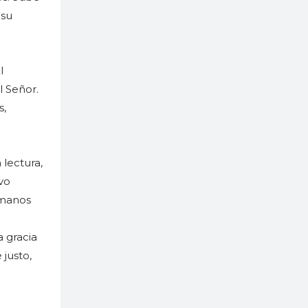
 su
l
l Señor.
s,
lectura,
vo
omanos
a gracia
 justo,