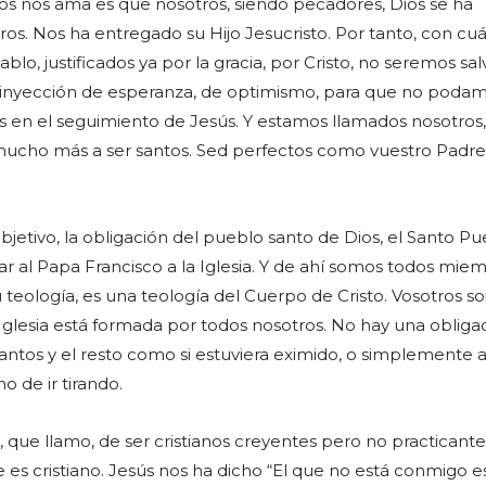
s nos ama es que nosotros, siendo pecadores, Dios se ha
os. Nos ha entregado su Hijo Jesucristo. Por tanto, con cu
ablo, justificados ya por la gracia, por Cristo, no seremos sa
a inyección de esperanza, de optimismo, para que no podam
 en el seguimiento de Jesús. Y estamos llamados nosotro
 mucho más a ser santos. Sed perfectos como vuestro Padre
objetivo, la obligación del pueblo santo de Dios, el Santo P
ar al Papa Francisco a la Iglesia. Y de ahí somos todos mie
teología, es una teología del Cuerpo de Cristo. Vosotros soi
 Iglesia está formada por todos nosotros. No hay una obliga
antos y el resto como si estuviera eximido, o simplemente 
o de ir tirando.
, que llamo, de ser cristianos creyentes pero no practicante
se es cristiano. Jesús nos ha dicho “El que no está conmigo e