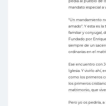
pedía al pueblo de I
mandato especial a vi
“Un mandamiento nuev
amado”. Y esta es la
familiar y conyugal,
Fundado por Enrique
siempre de un sacerdo
ordinarias en el mat
Ese encuentro con Je
Iglesia. Y vivirlo ahí
como los primeros cr
los primeros cristian
matrimonio, que vive 
Pero yo os pediría, a