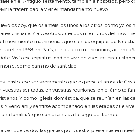
srael en el Antiguo Testamento, también a nosotros, pero 
vir la fraternidad, a vivir el mandamiento nuevo.
o os doy, que os améis los unos a los otros, como yo os 
 tarea cristiana. Y a vosotros, queridos miembros del movimi
 del movimiento matrimonial, que son los equipos de Nuestr
 Farel en 1968 en París, con cuatro matrimonios, acompa
te. Vivís esa espiritualidad de vivir en vuestras circunstanc
rimonio, como camino de santidad.
sucristo. ese ser sacramento que expresa el amor de Crist
, en vuestras sentadas, en vuestras reuniones, en el ámbito fami
istianos. Y como Iglesia doméstica, que se reunían en las c
os. Y verlo ahí y sentirse acompañado en las etapas que viv
una familia. Y que son distintas a lo largo del tiempo.
 la par que os doy las gracias por vuestra presencia en nuest