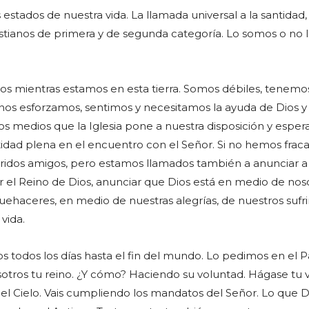
 estados de nuestra vida. La llamada universal a la santidad,
istianos de primera y de segunda categoría. Lo somos o no 
mos mientras estamos en esta tierra. Somos débiles, tenemo
nos esforzamos, sentimos y necesitamos la ayuda de Dios y 
s medios que la Iglesia pone a nuestra disposición y espe
antidad plena en el encuentro con el Señor. Si no hemos frac
eridos amigos, pero estamos llamados también a anunciar a
ar el Reino de Dios, anunciar que Dios está en medio de nos
ehaceres, en medio de nuestras alegrías, de nuestros sufr
vida.
os todos los días hasta el fin del mundo. Lo pedimos en el 
otros tu reino. ¿Y cómo? Haciendo su voluntad. Hágase tu 
 el Cielo. Vais cumpliendo los mandatos del Señor. Lo que D