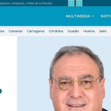
iosos y religiosas, y fieles de la Diócesis
MULTIMEDIA
NOTI
uta
Canarias
Cartagena
Córdoba
Guadix
Huelva
Jaén
o