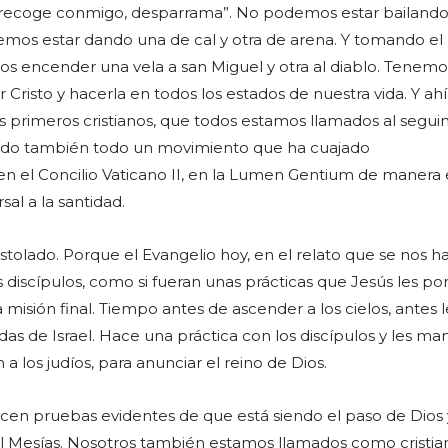
o recoge conmigo, desparrama”. No podemos estar bailando
emos estar dando una de cal y otra de arena. Y tomando el
s encender una vela a san Miguel y otra al diablo. Tenem
Cristo y hacerla en todos los estados de nuestra vida. Y ahí,
s primeros cristianos, que todos estamos llamados al segu
 sido también todo un movimiento que ha cuajado
 el Concilio Vaticano II, en la Lumen Gentium de manera e
sal a la santidad.
ostolado. Porque el Evangelio hoy, en el relato que se nos h
 discípulos, como si fueran unas prácticas que Jesús les po
a misión final. Tiempo antes de ascender a los cielos, antes 
adas de Israel. Hace una práctica con los discípulos y les m
a los judíos, para anunciar el reino de Dios.
cen pruebas evidentes de que está siendo el paso de Dios 
l Mesías. Nosotros también estamos llamados como cristian