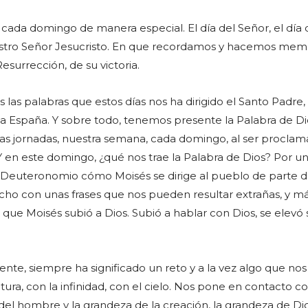
ada domingo de manera especial. El día del Señor, el día 
stro Señor Jesucristo. En que recordamos y hacemos mem
esurrección, de su victoria.
las palabras que estos días nos ha dirigido el Santo Padre,
ta a España. Y sobre todo, tenemos presente la Palabra de D
ras jornadas, nuestra semana, cada domingo, al ser procla
. Y en este domingo, ¿qué nos trae la Palabra de Dios? Por un
 Deuteronomio cómo Moisés se dirige al pueblo de parte d
icho con unas frases que nos pueden resultar extrañas, y má
que Moisés subió a Dios. Subió a hablar con Dios, se elevó 
nte, siempre ha significado un reto y a la vez algo que no
tura, con la infinidad, con el cielo. Nos pone en contacto co
l hombre y la grandeza de la creación, la grandeza de Di