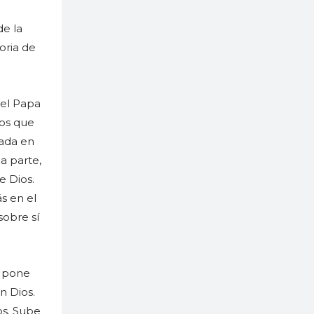
de la
oria de
 el Papa
ios que
mada en
a parte,
e Dios.
s en el
sobre sí
s pone
n Dios.
os. Sube