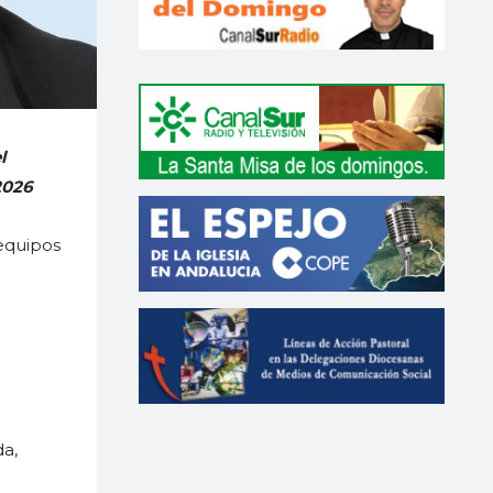
l
2026
equipos
a,