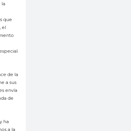
 la
os que
 el
imiento
special.
ace de la
ne a sus
les envía
anda de
y ha
os a la