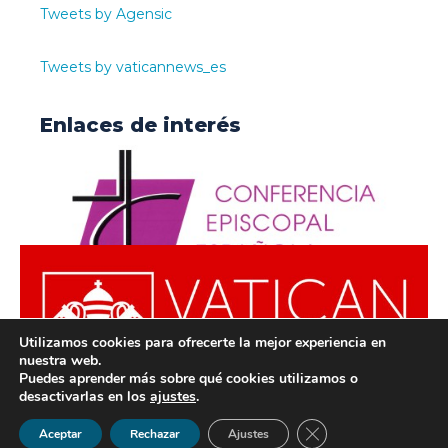
Tweets by Agensic
Tweets by vaticannews_es
Enlaces de interés
Utilizamos cookies para ofrecerte la mejor experiencia en
nuestra web.
Puedes aprender más sobre qué cookies utilizamos o
desactivarlas en los
ajustes
.
© ODISUR | Todos los derechos reservados |
Política de
Cerrar el banner de 
Aceptar
Rechazar
Ajustes
Privacidad
|
Aviso Legal