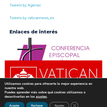
Tweets by Agensic
Tweets by vaticannews_es
Enlaces de interés
Utilizamos cookies para ofrecerte la mejor experiencia en
nuestra web.
Puedes aprender más sobre qué cookies utilizamos o
desactivarlas en los
ajustes
.
© ODISUR | Todos los derechos reservados |
Política de
Cerrar el banner de 
Aceptar
Rechazar
Ajustes
Privacidad
|
Aviso Legal