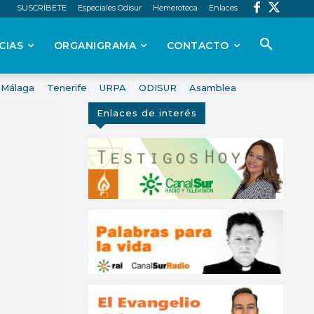
SUSCRÍBETE
Especiales Odisur
Hemeroteca
Enlaces
CIAS
ORGANIGRAMA
CONTACTO
Málaga
Tenerife
URPA
ODISUR
Asamblea
Enlaces de interés