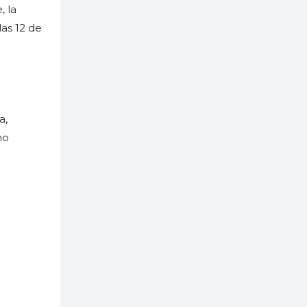
, la
as 12 de
a,
mo