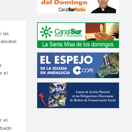
 las
atedral.
a
e el
; el
Sábado