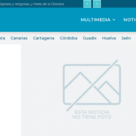
iosos y religiosas, y fieles de la Diócesis
MULTIMEDIA
NOTI
uta
Canarias
Cartagena
Córdoba
Guadix
Huelva
Jaén