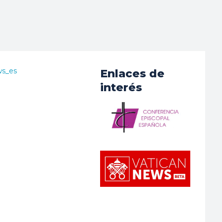
ws_es
Enlaces de
interés