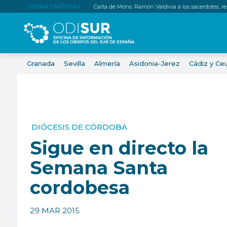
ÚLTIMAS NOTICIAS:
Carta de Mons. Ramón Valdivia a los sacerdotes, relig
Granada
Sevilla
Almería
Asidonia-Jerez
Cádiz y Ce
DIÓCESIS DE CÓRDOBA
Sigue en directo la
Semana Santa
cordobesa
29 MAR 2015