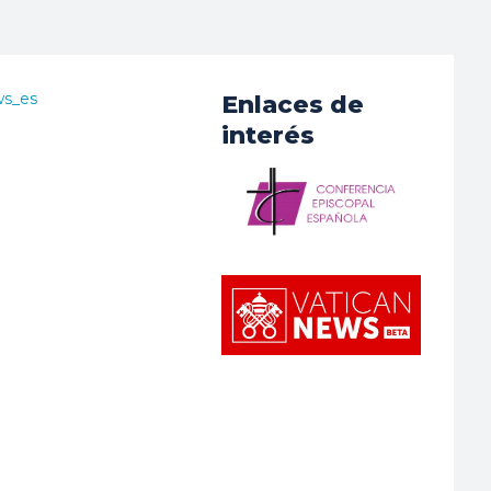
ws_es
Enlaces de
interés