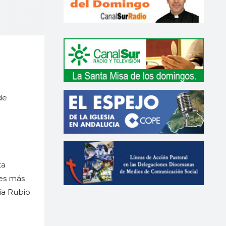
de
ta
res más
ía Rubio.