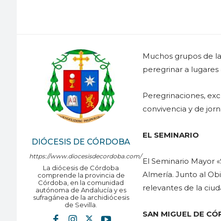
Muchos grupos de la
peregrinar a lugares d
Peregrinaciones, exc
convivencia y de jor
EL SEMINARIO
DIÓCESIS DE CÓRDOBA
https://www.diocesisdecordoba.com/
El Seminario Mayor «
La diócesis de Córdoba
Almería. Junto al Obi
comprende la provincia de
Córdoba, en la comunidad
relevantes de la ciu
autónoma de Andalucía y es
sufragánea de la archidiócesis
de Sevilla.
SAN MIGUEL DE C