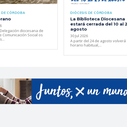
S DE CÓRDOBA
DIÓCESIS DE CÓRDOBA
erano
La Biblioteca Diocesana
estará cerrada del 10 al 
6
agosto
 Delegación diocesana de
e Comunicación Social os
30 Jul 2026
...
A partir del 24 de agosto volverá
horario habitual,...