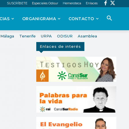
SUSCRÍBETE
Especiales Odisur
Hemeroteca
Enlaces
CIAS
ORGANIGRAMA
CONTACTO
Málaga
Tenerife
URPA
ODISUR
Asamblea
Enlaces de interés