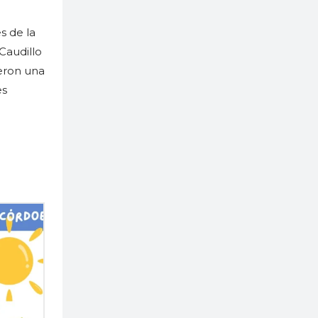
s de la
Caudillo
eron una
es