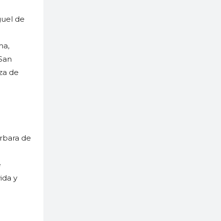
guel de
l
ma,
 San
aza de
rbara de
e
ida y