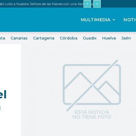
 del culto a Nuestra Señora de las Nieves con una llamada a renovar la fe
MULTIMEDIA
NOTI
uta
Canarias
Cartagena
Córdoba
Guadix
Huelva
Jaén
el
a