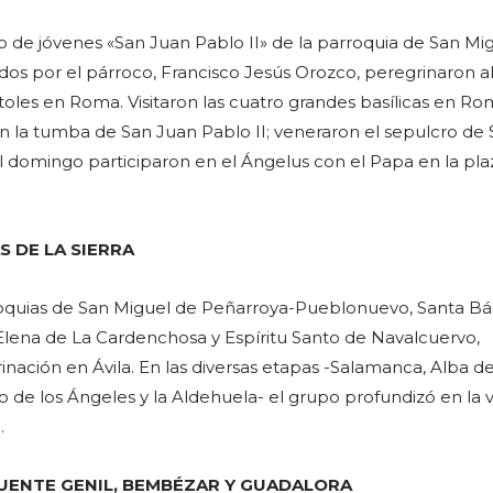
po de jóvenes «San Juan Pablo II» de la parroquia de San Mi
s por el párroco, Francisco Jesús Orozco, peregrinaron a
toles en Roma. Visitaron las cuatro grandes basílicas en Ro
n la tumba de San Juan Pablo II; veneraron el sepulcro de
 el domingo participaron en el Ángelus con el Papa en la pl
S DE LA SIERRA
roquias de San Miguel de Peñarroya-Pueblonuevo, Santa Bá
 Elena de La Cardenchosa y Espíritu Santo de Navalcuervo,
inación en Ávila. En las diversas etapas -Salamanca, Alba d
ro de los Ángeles y la Aldehuela- el grupo profundizó en la v
.
UENTE GENIL, BEMBÉZAR Y GUADALORA