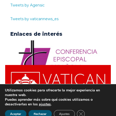
Tweets by Agensic
Tweets by vaticannews_es
Enlaces de interés
Utilizamos cookies para ofrecerte la mejor experiencia en
nuestra web.
Puedes aprender más sobre qué cookies utilizamos o
desactivarlas en los
ajustes
.
© ODISUR | Todos los derechos reservados |
Política de
Cerrar el banner de 
Aceptar
Rechazar
Ajustes
Privacidad
|
Aviso Legal