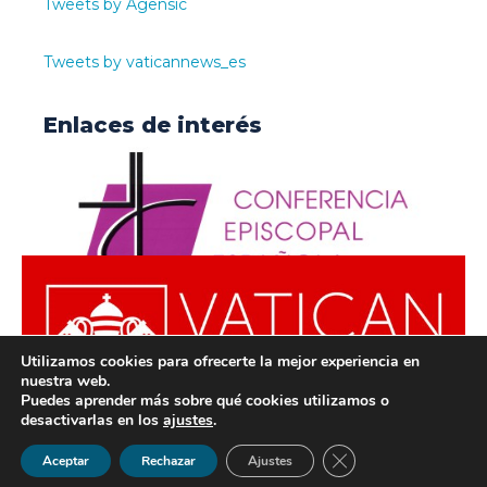
Tweets by Agensic
Tweets by vaticannews_es
Enlaces de interés
Utilizamos cookies para ofrecerte la mejor experiencia en
nuestra web.
Puedes aprender más sobre qué cookies utilizamos o
desactivarlas en los
ajustes
.
© ODISUR | Todos los derechos reservados |
Política de
Cerrar el banner de 
Aceptar
Rechazar
Ajustes
Privacidad
|
Aviso Legal