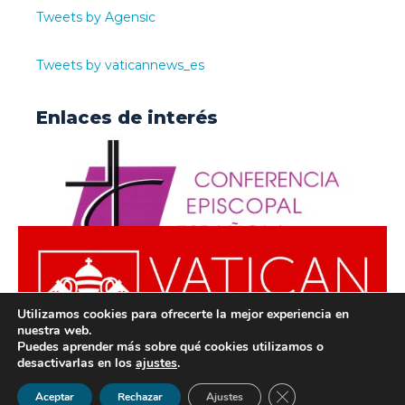
Tweets by Agensic
Tweets by vaticannews_es
Enlaces de interés
Utilizamos cookies para ofrecerte la mejor experiencia en
nuestra web.
Puedes aprender más sobre qué cookies utilizamos o
desactivarlas en los
ajustes
.
© ODISUR | Todos los derechos reservados |
Política de
Cerrar el banner de 
Aceptar
Rechazar
Ajustes
Privacidad
|
Aviso Legal