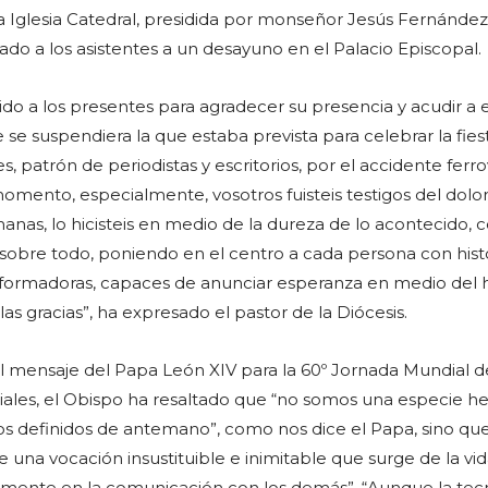
ta Iglesia Catedral, presidida por monseñor Jesús Fernández
tado a los asistentes a un desayuno en el Palacio Episcopal.
gido a los presentes para agradecer su presencia y acudir a e
se suspendiera la que estaba prevista para celebrar la fies
s, patrón de periodistas y escritorios, por el accidente ferro
mento, especialmente, vosotros fuisteis testigos del dolor 
anas, lo hicisteis en medio de la dureza de lo acontecido, 
, sobre todo, poniendo en el centro a cada persona con hist
sformadoras, capaces de anunciar esperanza en medio del h
las gracias”, ha expresado el pastor de la Diócesis.
 mensaje del Papa León XIV para la 60º Jornada Mundial de
ales, el Obispo ha resaltado que “no somos una especie h
s definidos de antemano”, como nos dice el Papa, sino qu
 una vocación insustituible e inimitable que surge de la vi
samente en la comunicación con los demás”. “Aunque la tec