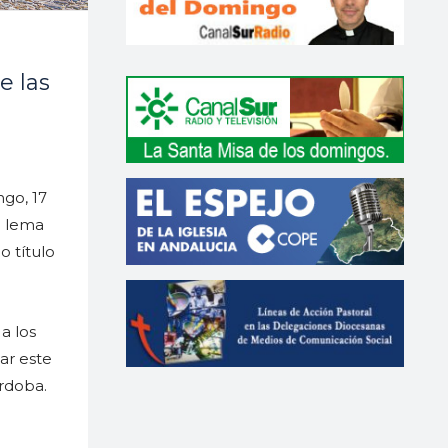
e las
ngo, 17
o lema
o título
a los
ar este
órdoba.