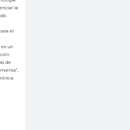
enciar la
ado.
para el
 es un
ación
as de
amienta”,
crónica