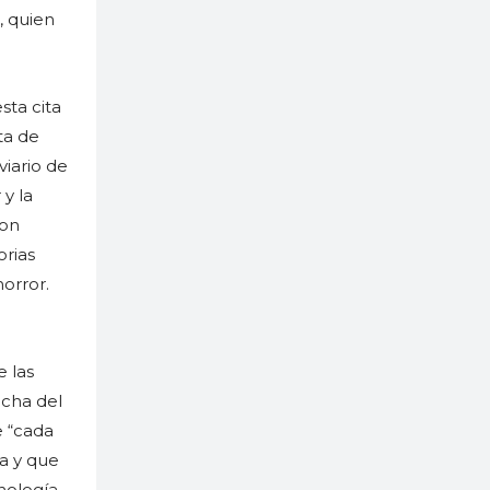
, quien
sta cita
ta de
viario de
y la
con
orias
orror.
 las
echa del
e “cada
da y que
nología