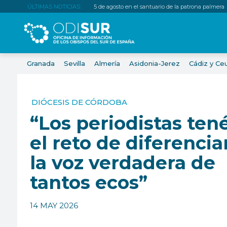
ÚLTIMAS NOTICIAS:
5 de agosto en el santuario de la patrona palmera
Granada
Sevilla
Almería
Asidonia-Jerez
Cádiz y Ce
DIÓCESIS DE CÓRDOBA
“Los periodistas tené
el reto de diferencia
la voz verdadera de
tantos ecos”
14 MAY 2026