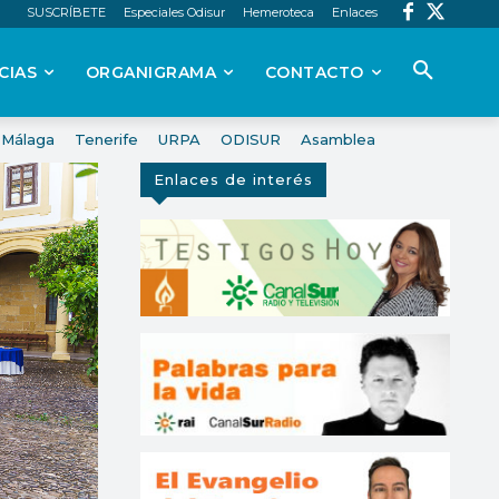
SUSCRÍBETE
Especiales Odisur
Hemeroteca
Enlaces
CIAS
ORGANIGRAMA
CONTACTO
Málaga
Tenerife
URPA
ODISUR
Asamblea
Enlaces de interés