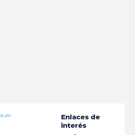
ws_es
Enlaces de
interés