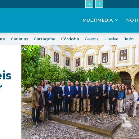
MULTIMEDIA
NOTI
uta
Canarias
Cartagena
Córdoba
Guadix
Huelva
Jaén
is
r