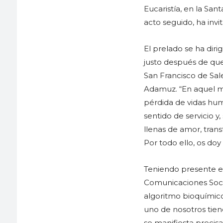
Eucaristía, en la San
acto seguido, ha invi
El prelado se ha diri
justo después de que 
San Francisco de Sale
Adamuz. “En aquel mo
pérdida de vidas hum
sentido de servicio y
llenas de amor, tran
Por todo ello, os doy 
Teniendo presente el
Comunicaciones Soci
algoritmo bioquímico
uno de nosotros tiene
se manifiesta preci