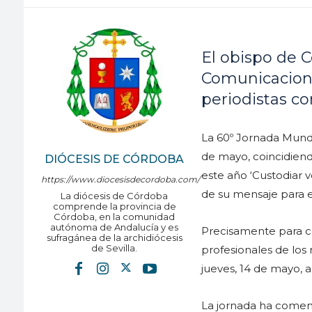
El obispo de C
Comunicacione
periodistas c
La 60º Jornada Mundi
de mayo, coincidiend
DIÓCESIS DE CÓRDOBA
este año ‘Custodiar 
https://www.diocesisdecordoba.com/
de su mensaje para e
La diócesis de Córdoba
comprende la provincia de
Córdoba, en la comunidad
autónoma de Andalucía y es
Precisamente para co
sufragánea de la archidiócesis
de Sevilla.
profesionales de los
jueves, 14 de mayo, a
La jornada ha comen