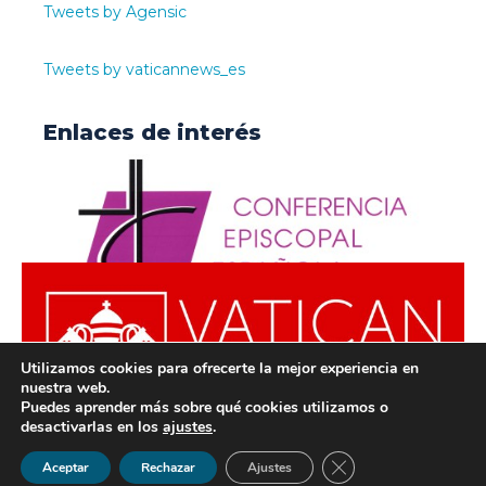
Tweets by Agensic
Tweets by vaticannews_es
Enlaces de interés
Utilizamos cookies para ofrecerte la mejor experiencia en
nuestra web.
Puedes aprender más sobre qué cookies utilizamos o
desactivarlas en los
ajustes
.
© ODISUR | Todos los derechos reservados |
Política de
Cerrar el banner de 
Aceptar
Rechazar
Ajustes
Privacidad
|
Aviso Legal