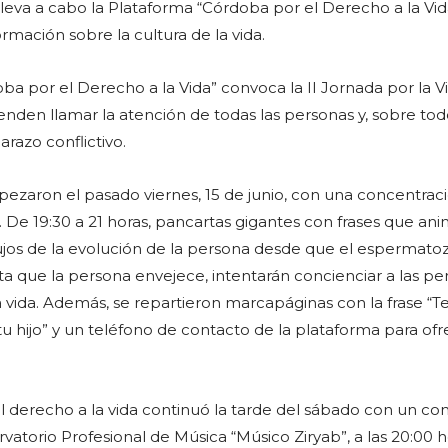
 lleva a cabo la Plataforma “Córdoba por el Derecho a la Vi
formación sobre la cultura de la vida.
ba por el Derecho a la Vida” convoca la II Jornada por la V
nden llamar la atención de todas las personas y, sobre todo
azo conflictivo.
pezaron el pasado viernes, 15 de junio, con una concentraci
s. De 19:30 a 21 horas, pancartas gigantes con frases que an
bujos de la evolución de la persona desde que el espermato
ta que la persona envejece, intentarán concienciar a las pe
a vida. Además, se repartieron marcapáginas con la frase “T
u hijo” y un teléfono de contacto de la plataforma para ofr
l derecho a la vida continuó la tarde del sábado con un con
vatorio Profesional de Música “Músico Ziryab”, a las 20:00 h