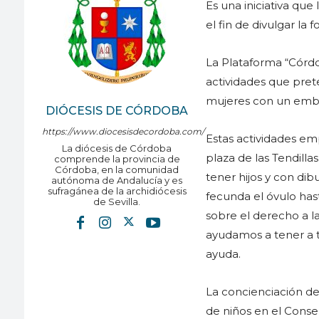
Es una iniciativa que
el fin de divulgar la 
La Plataforma “Córdo
actividades que prete
mujeres con un embar
DIÓCESIS DE CÓRDOBA
https://www.diocesisdecordoba.com/
Estas actividades em
La diócesis de Córdoba
plaza de las Tendilla
comprende la provincia de
Córdoba, en la comunidad
tener hijos y con di
autónoma de Andalucía y es
sufragánea de la archidiócesis
fecunda el óvulo has
de Sevilla.
sobre el derecho a l
ayudamos a tener a t
ayuda.
La concienciación de
de niños en el Conser