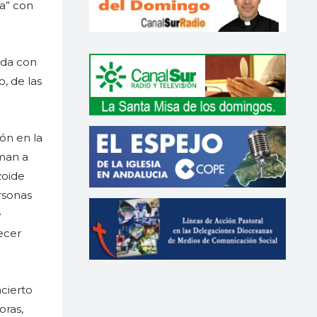
da” con
ida con
, de las
ón en la
iman a
zoide
rsonas
e
ecer
cierto
oras,