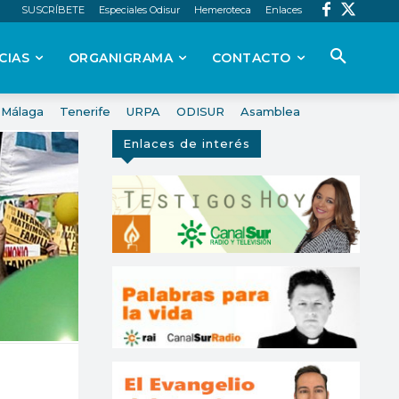
SUSCRÍBETE
Especiales Odisur
Hemeroteca
Enlaces
CIAS
ORGANIGRAMA
CONTACTO
Málaga
Tenerife
URPA
ODISUR
Asamblea
Enlaces de interés