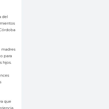
a del
imientos
n Córdoba
a madres
jo para
 hijos.
onces
s
ya que
eriencia