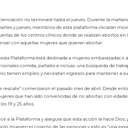
ienciación no terminará hasta el jueves. Durante la mañan
 martes y jueves, miembros de esta plataforma iniciarán mov
puertas de los centros clínicos donde se realizan abortos e
ersar con aquellas mujeres que quieran abortar.
 esta Plataforma está destinada a mujeres embarazadas o 
rcionales comida, pañales e incluso una búsqueda de traba
no tienen empleo y necesitan ingresos para mantener a sus
e rescate” comenzaron el pasado mes de abril. Desde ent
mujeres que han sido convencidas de no abortar, con edade
os 19 y 25 años.
ce a la Plataforma y asegura que esta acción la hace Dios, 
solo mueven el corazón de las personas y esto es “una exp