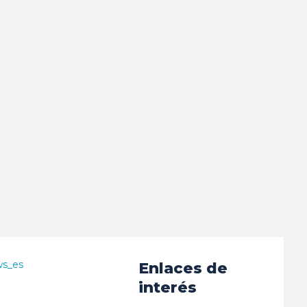
ws_es
Enlaces de
interés