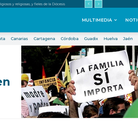
iosos y religiosas, y fieles de la Diócesis
MULTIMEDIA
NOTI
uta
Canarias
Cartagena
Córdoba
Guadix
Huelva
Jaén
en