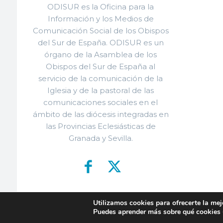
ODISUR es la Oficina para la
Información y los Medios de
Comunicación Social de los Obispos
del Sur de España. ODISUR es un
órgano de la Asamblea de los
Obispos del Sur de España al
servicio de la comunicación de la
Iglesia y de la pastoral de las
comunicaciones sociales en el
ámbito de las diócesis integradas en
las Provincias Eclesiásticas de
Granada y Sevilla.
Utilizamos cookies para ofrecerte la mej
© ODISU
Puedes aprender más sobre qué cookies u