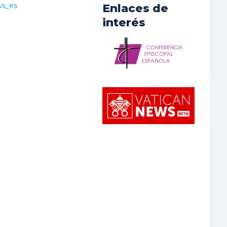
ws_es
Enlaces de
interés