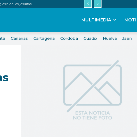
esia de los jesuitas
MULTIMEDIA
NOTI
uta
Canarias
Cartagena
Córdoba
Guadix
Huelva
Jaén
as