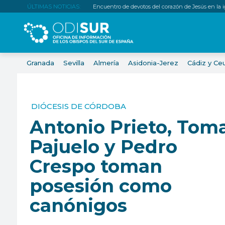
ÚLTIMAS NOTICIAS:
Encuentro de devotos del corazón de Jesús en la igl
Granada
Sevilla
Almería
Asidonia-Jerez
Cádiz y Ce
DIÓCESIS DE CÓRDOBA
Antonio Prieto, Tom
Pajuelo y Pedro
Crespo toman
posesión como
canónigos