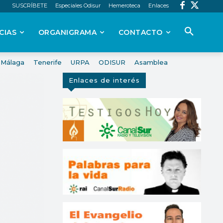
SUSCRÍBETE
Especiales Odisur
Hemeroteca
Enlaces
CIAS
ORGANIGRAMA
CONTACTO
Málaga
Tenerife
URPA
ODISUR
Asamblea
Enlaces de interés