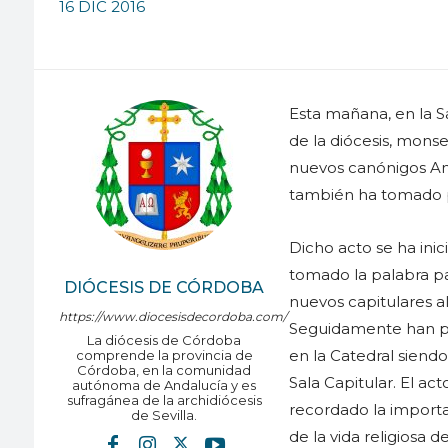
16 DIC 2016
Esta mañana, en la S
de la diócesis, mon
nuevos canónigos An
también ha tomado 
Dicho acto se ha ini
tomado la palabra pa
DIÓCESIS DE CÓRDOBA
nuevos capitulares a
https://www.diocesisdecordoba.com/
Seguidamente han pr
La diócesis de Córdoba
en la Catedral siend
comprende la provincia de
Córdoba, en la comunidad
Sala Capitular. El ac
autónoma de Andalucía y es
sufragánea de la archidiócesis
recordado la importa
de Sevilla.
de la vida religiosa de