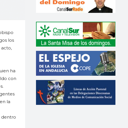
 obispo
gos los
 acto,
uien ha
ildo con
s.
igentes
en la
a dentro