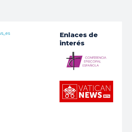
ws_es
Enlaces de
interés