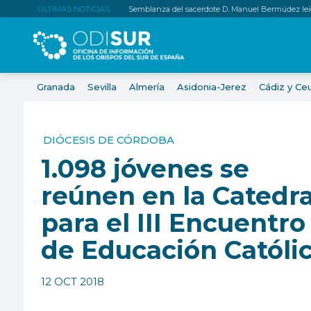
ÚLTIMAS NOTICIAS:
Semblanza del sacerdote D. Manuel Bermúdez leí
Granada
Sevilla
Almería
Asidonia-Jerez
Cádiz y Ce
DIÓCESIS DE CÓRDOBA
1.098 jóvenes se
reúnen en la Catedra
para el III Encuentro
de Educación Católi
12 OCT 2018