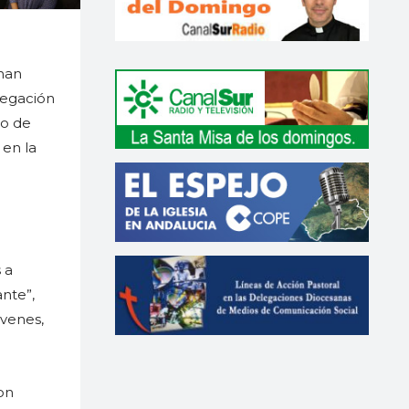
 han
legación
po de
 en la
 a
ante”,
óvenes,
on