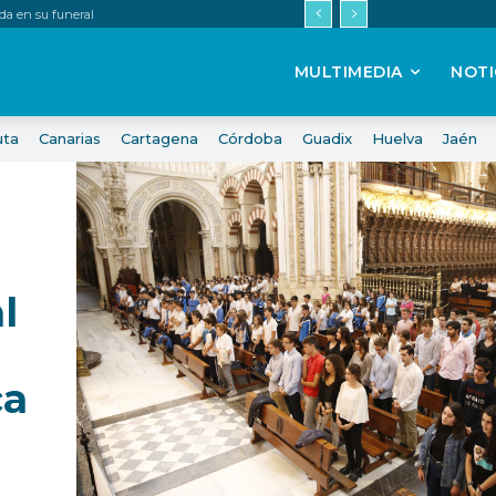
da en su funeral
MULTIMEDIA
NOTI
uta
Canarias
Cartagena
Córdoba
Guadix
Huelva
Jaén
l
ca