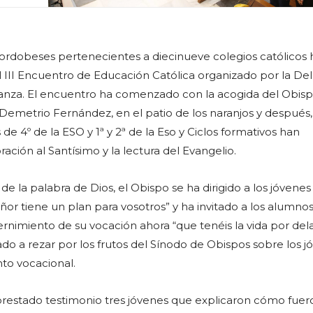
ordobeses pertenecientes a diecinueve colegios católicos
l III Encuentro de Educación Católica organizado por la De
nza. El encuentro ha comenzado con la acogida del Obis
metrio Fernández, en el patio de los naranjos y después,
 de 4º de la ESO y 1ª y 2ª de la Eso y Ciclos formativos han
ración al Santísimo y la lectura del Evangelio.
de la palabra de Dios, el Obispo se ha dirigido a los jóvenes
ñor tiene un plan para vosotros” y ha invitado a los alumnos
ernimiento de su vocación ahora “que tenéis la vida por del
ado a rezar por los frutos del Sínodo de Obispos sobre los j
nto vocacional.
prestado testimonio tres jóvenes que explicaron cómo fuer