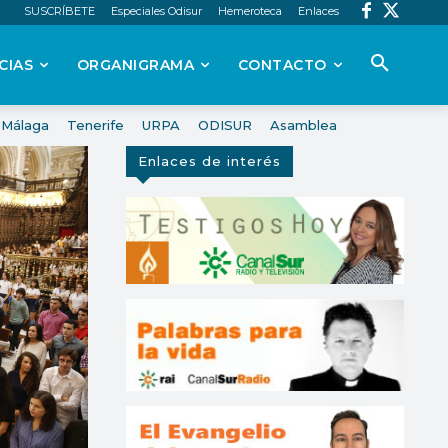
SUSCRÍBETE
Especiales Odisur
Hemeroteca
Enlaces
CIAS
ORGANIGRAMA
CONTACTO
Málaga
Tenerife
URPA
ODISUR
Asamblea
Enlaces de interés