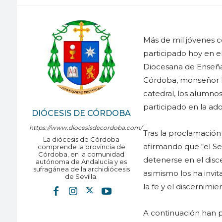
Más de mil jóvenes c
participado hoy en e
Diocesana de Enseña
Córdoba, monseñor De
catedral, los alumnos
participado en la ado
DIÓCESIS DE CÓRDOBA
https://www.diocesisdecordoba.com/
Tras la proclamación 
La diócesis de Córdoba
afirmando que “el Se
comprende la provincia de
Córdoba, en la comunidad
detenerse en el disc
autónoma de Andalucía y es
sufragánea de la archidiócesis
asimismo los ha invit
de Sevilla.
la fe y el discernimie
A continuación han 