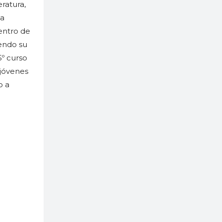
ratura,
ha
entro de
endo su
5º curso
 jóvenes
o a