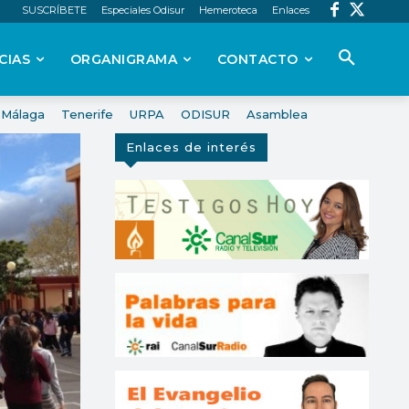
SUSCRÍBETE
Especiales Odisur
Hemeroteca
Enlaces
CIAS
ORGANIGRAMA
CONTACTO
Málaga
Tenerife
URPA
ODISUR
Asamblea
Enlaces de interés