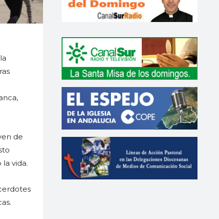
la
ras
anca,
oven de
sto
la vida.
acerdotes
cas.