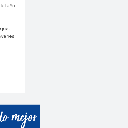
del año
rque,
Jóvenes