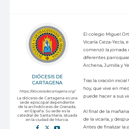
El colegio Miguel Or
Vicaría Cieza-Yecla, 
comenzó la jornada c
diferentes parroquia
Archena, Jumilla y Ye
DIÓCESIS DE
Tras la oración inicia
CARTAGENA
hoy, que vive en med
https://diocesisdecartagena.org/
puede hacer a sus vid
La diócesis de Cartagena es una
sede episcopal dependiente
de la archidiócesis de Granada,
en España. Su sede es la
Al final de la mañana
catedral de Santa María, situada
de la vicaría, y desp
en la ciudad de Murcia.
Antes de finalizar la