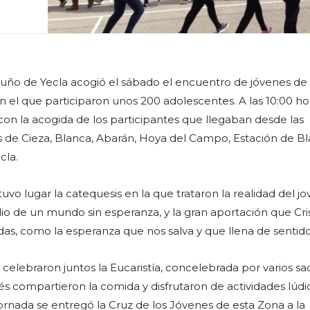
tuño de Yecla acogió el sábado el encuentro de jóvenes de 
en el que participaron unos 200 adolescentes. A las 10:00 ho
on la acogida de los participantes que llegaban desde las
s de Cieza, Blanca, Abarán, Hoya del Campo, Estación de Bl
cla.
l tuvo lugar la catequesis en la que trataron la realidad del j
io de un mundo sin esperanza, y la gran aportación que Cri
as, como la esperanza que nos salva y que llena de sentido 
 celebraron juntos la Eucaristía, concelebrada por varios s
ués compartieron la comida y disfrutaron de actividades lúdi
 jornada se entregó la Cruz de los Jóvenes de esta Zona a la