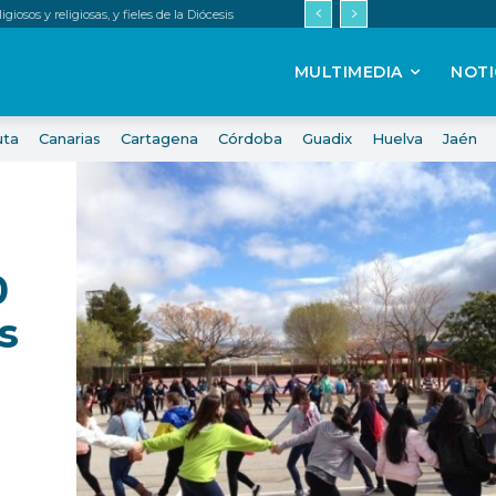
iosos y religiosas, y fieles de la Diócesis
MULTIMEDIA
NOTI
uta
Canarias
Cartagena
Córdoba
Guadix
Huelva
Jaén
0
s