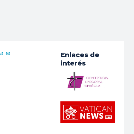
ws_es
Enlaces de
interés