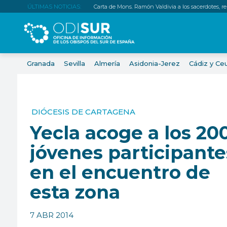
ÚLTIMAS NOTICIAS:
Carta de Mons. Ramón Valdivia a los sacerdotes, relig
Granada
Sevilla
Almería
Asidonia-Jerez
Cádiz y Ce
DIÓCESIS DE CARTAGENA
Yecla acoge a los 20
jóvenes participante
en el encuentro de
esta zona
7 ABR 2014