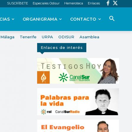
SUSCRÍBETE
Especiales Odisur
Hemeroteca
Enlaces
CIAS
ORGANIGRAMA
CONTACTO
Málaga
Tenerife
URPA
ODISUR
Asamblea
Enlaces de interés