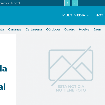
da en su funeral
MULTIMEDIA
NOTI
uta
Canarias
Cartagena
Córdoba
Guadix
Huelva
Jaén
la
al