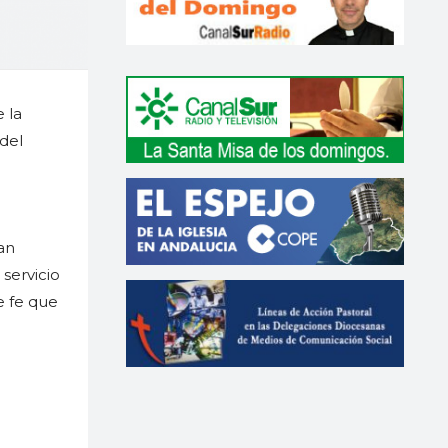
 la
 del
an
 servicio
e fe que