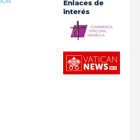
ws_es
Enlaces de
interés