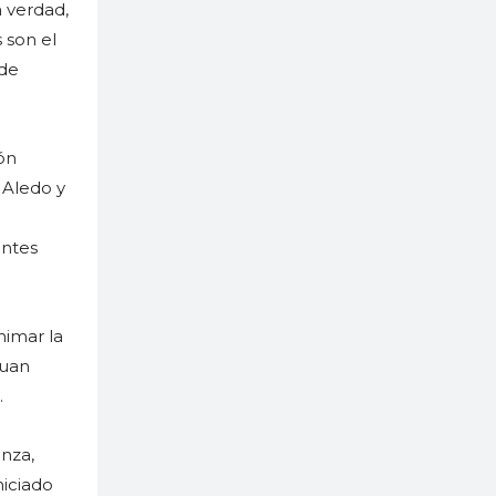
a verdad,
 son el
 de
ón
 Aledo y
entes
nimar la
Juan
.
nza,
niciado