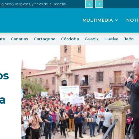
iosos y religiosas, y fieles de la Diócesis
MULTIMEDIA
NOTI
uta
Canarias
Cartagena
Córdoba
Guadix
Huelva
Jaén
os
a