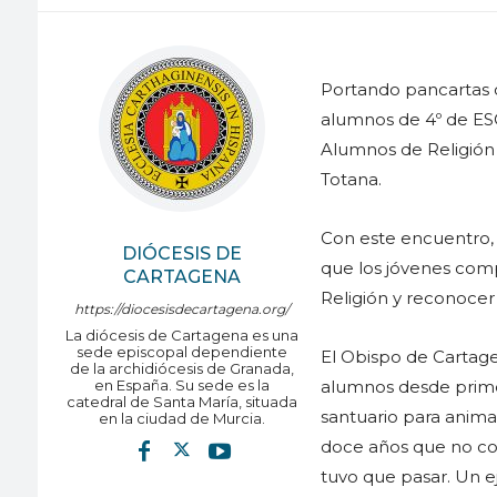
Portando pancartas c
alumnos de 4º de ESO
Alumnos de Religión C
Totana.
Con este encuentro,
DIÓCESIS DE
que los jóvenes compa
CARTAGENA
Religión y reconocer 
https://diocesisdecartagena.org/
La diócesis de Cartagena es una
sede episcopal dependiente
El Obispo de Cartag
de la archidiócesis de Granada,
en España. Su sede es la
alumnos desde primer
catedral de Santa María, situada
santuario para anima
en la ciudad de Murcia.
doce años que no cons
tuvo que pasar. Un ej