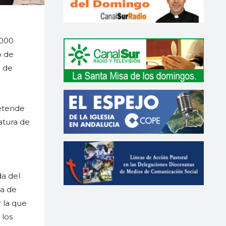
.000
o de
a de
retende
atura de
da del
ha de
r la que
 los