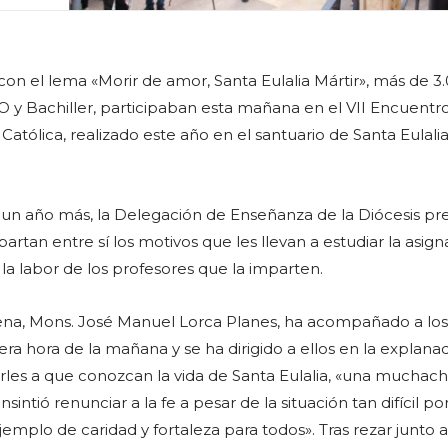
on el lema «Morir de amor, Santa Eulalia Mártir», más de 3
 y Bachiller, participaban esta mañana en el VII Encuentr
atólica, realizado este año en el santuario de Santa Eulali
 un año más, la Delegación de Enseñanza de la Diócesis p
rtan entre sí los motivos que les llevan a estudiar la asign
la labor de los profesores que la imparten.
ena, Mons. José Manuel Lorca Planes, ha acompañado a los
a hora de la mañana y se ha dirigido a ellos en la explana
rles a que conozcan la vida de Santa Eulalia, «una muchac
intió renunciar a la fe a pesar de la situación tan difícil po
emplo de caridad y fortaleza para todos». Tras rezar junto a