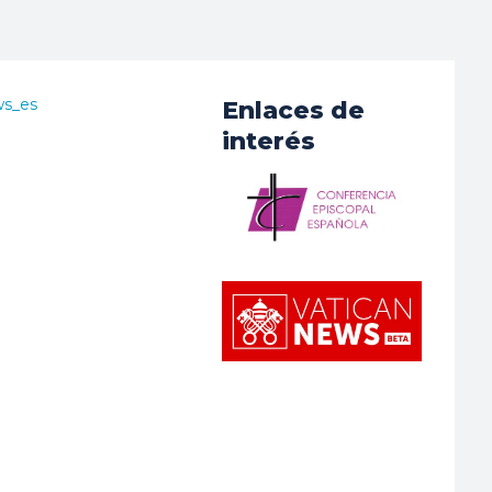
ws_es
Enlaces de
interés