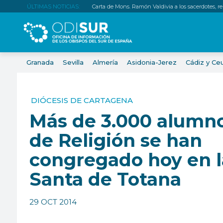
ÚLTIMAS NOTICIAS:
Carta de Mons. Ramón Valdivia a los sacerdotes, relig
Granada
Sevilla
Almería
Asidonia-Jerez
Cádiz y Ce
DIÓCESIS DE CARTAGENA
Más de 3.000 alumn
de Religión se han
congregado hoy en l
Santa de Totana
29 OCT 2014