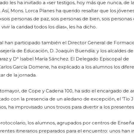
ado les ha invitado a «ser testigos, hoy más que nunca, de l
». Así, Mons. Lorca Planes ha querido resaltar que los jóvenes
 «sois personas de paz, sois personas de bien, sois personas
ivir la caridad todos los días», les ha dicho.
onal han participado también el Director General de Formaci
sejería de Educación, D. Joaquín Buendía; y los alcaldes de
araz y Dª Isabel María Sánchez. El Delegado Episcopal de
arlos García Domene, ha explicado a los alumnos los difer
tar de la jornada.
tomayor, de Cope y Cadena 100, ha sido el encargado de a
do con la presencia de un aledano de excepción, el ‘Tío 
años, ha improvisado unos trovos para divertir a los presentes
protocolario, los alumnos, agrupados por centros de Enseña
erentes itinerarios preparados para el encuentro: unos han i