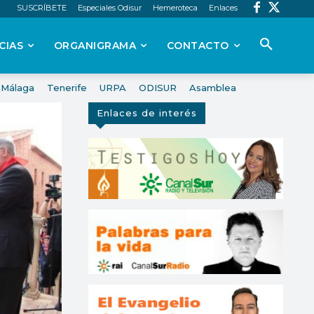
SUSCRÍBETE
Especiales Odisur
Hemeroteca
Enlaces
CIAS
ORGANIGRAMA
CONTACTO
Málaga
Tenerife
URPA
ODISUR
Asamblea
Enlaces de interés