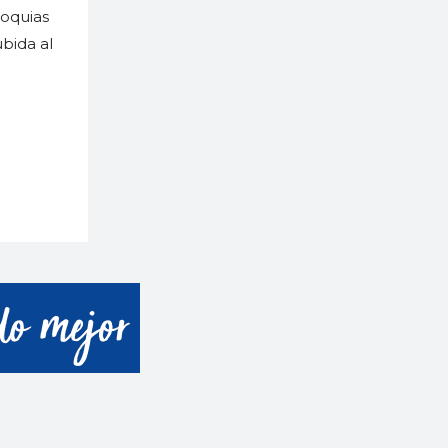
roquias
ubida al