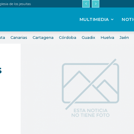
esia de los jesuitas
MULTIMEDIA
NOTI
uta
Canarias
Cartagena
Córdoba
Guadix
Huelva
Jaén
s