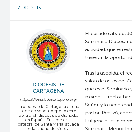
2 DIC 2013
El pasado sábado, 30
Seminario Diocesano 
actividad, que en es
tuvieron la oportuni
Tras la acogida, el re
salón de actos del Ce
DIÓCESIS DE
qué es el Seminario y
CARTAGENA
mismo. El rector hab
https://diocesisdecartagena.org/
Señor, y la necesidad
La diócesis de Cartagena es una
sede episcopal dependiente
pastor. Realizó, ade
de la archidiócesis de Granada,
en España. Su sede es la
Fulgencio; las dimen
catedral de Santa María, situada
Seminario Menor Inte
en la ciudad de Murcia.