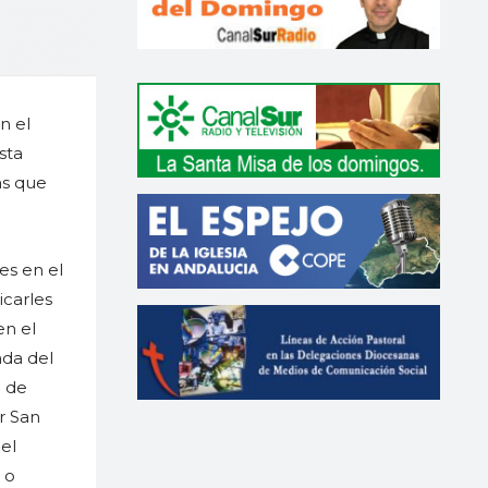
n el
sta
as que
tes en el
icarles
en el
ada del
n de
r San
el
 o