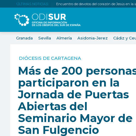
ÚLTIMAS NOTICIAS:
Encuentro de devotos del corazón de Jesús en la igl
Granada
Sevilla
Almería
Asidonia-Jerez
Cádiz y Ce
DIÓCESIS DE CARTAGENA
Más de 200 persona
participaron en la
Jornada de Puertas
Abiertas del
Seminario Mayor de
San Fulgencio