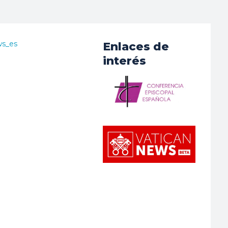
ws_es
Enlaces de
interés