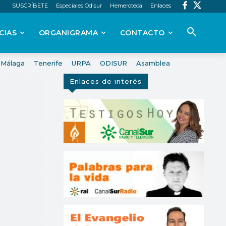
SUSCRÍBETE
Especiales Odisur
Hemeroteca
Enlaces
CIAS
ORGANIGRAMA
CONTACTO
Málaga
Tenerife
URPA
ODISUR
Asamblea
Enlaces de interés