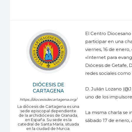
El Centro Diocesano d
participar en una cha
viernes, 16 de enero, 
«Internet para evan
Diócesis de Getafe, D.
redes sociales como 
DIÓCESIS DE
D. Julián Lozano (@J
CARTAGENA
uno de los impulsore
https://diocesisdecartagena.org/
La diócesis de Cartagena es una
sede episcopal dependiente
La misma charla se i
de la archidiócesis de Granada,
en España. Su sede es la
sábado 17 de enero, a
catedral de Santa María, situada
en la ciudad de Murcia.