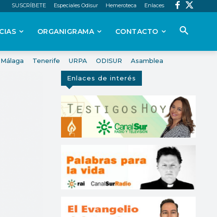
SUSCRÍBETE
Especiales Odisur
Hemeroteca
Enlaces
CIAS
ORGANIGRAMA
CONTACTO
Málaga
Tenerife
URPA
ODISUR
Asamblea
Enlaces de interés