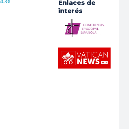
ws_es
Enlaces de
interés