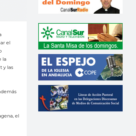
a
ar el
o
 la
 y las
 además
agena, el