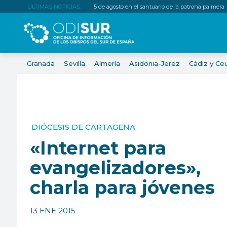
ÚLTIMAS NOTICIAS:
5 de agosto en el santuario de la patrona palmera
Granada
Sevilla
Almería
Asidonia-Jerez
Cádiz y Ce
DIÓCESIS DE CARTAGENA
«Internet para
evangelizadores»,
charla para jóvenes
13 ENE 2015