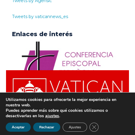
Tweets by Agensic
Tweets by vaticannews_es
Enlaces de interés
Utilizamos cookies para ofrecerte la mejor experiencia en
nuestra web.
Puedes aprender más sobre qué cookies utilizamos o
desactivarlas en los
ajustes
.
© ODISUR | Todos los derechos reservados |
Política de
Cerrar el banner de 
Aceptar
Rechazar
Ajustes
Privacidad
|
Aviso Legal