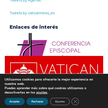
Tweets by Agensic
Tweets by vaticannews_es
Enlaces de interés
Utilizamos cookies para ofrecerte la mejor experiencia en
nuestra web.
Puedes aprender más sobre qué cookies utilizamos o
desactivarlas en los
ajustes
.
© ODISUR | Todos los derechos reservados |
Política de
Cerrar el banner de 
Aceptar
Rechazar
Ajustes
Privacidad
|
Aviso Legal